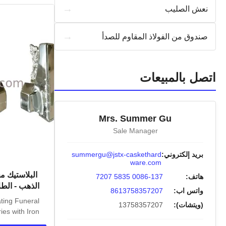
→
نعش الصليب
→
صندوق من الفولاذ المقاوم للصدأ
اتصل بالمبيعات
Mrs. Summer Gu
Sale Manager
بريد إلكتروني:
summergu@jstx-caskethard
ware.com
البلاستيك
هاتف:
0086-137 5835 7207
الذهب - الطل
واتس اب:
8613758357207
ting Funeral
(ويتشات):
13758357207
es with Iron
.