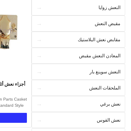
→
النعش زوايا
→
مقبض النعش
→
مقابض نعش البلاستيك
→
المعادن النعش مقبض
→
النعش سوينغ بار
أجزاء نعش أث
→
الملحقات النعش
in Parts Casket
→
نعش برغي
andard Style
→
نعش القوس