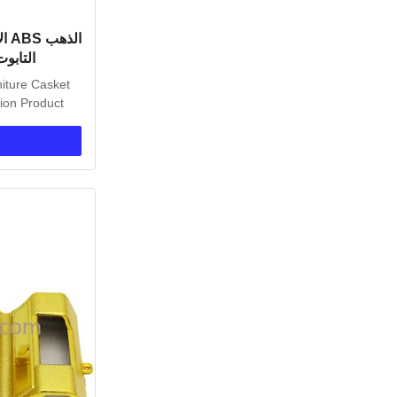
الذ
التابو
niture Casket
ion Product
..