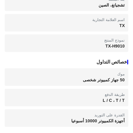
تشجيانغ، الصين
اسم العلامة التجارية
TX
نموذج المنتج
TX-H9010
خصائص التداول
موك
50 جهاز كمبيوتر شخصى
طريقة الدفع
L / C ، T / T
القدرة على التوريد
أجهزة الكمبيوتر 10000 أسبوعيا