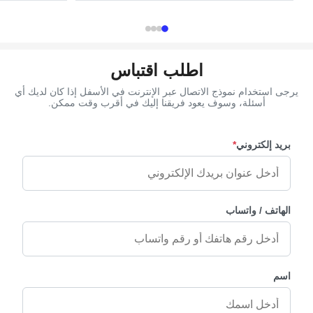
d as customer's
confirmed Payment Term TT, L/C MOQ 100 Set
ze 37×13.7cm ...
Packing 100 pcs/ctn G.W / N.W 5kg / ...
اطلب اقتباس
يرجى استخدام نموذج الاتصال عبر الإنترنت في الأسفل إذا كان لديك أي
أسئلة، وسوف يعود فريقنا إليك في أقرب وقت ممكن.
بريد إلكتروني
*
الهاتف / واتساب
اسم