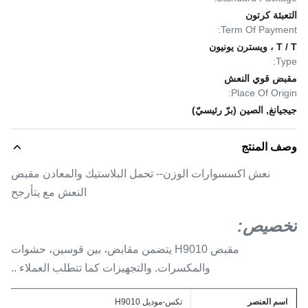
التعبئة كرتون
Term Of Payment:
T / T ، ويسترن يونيون
Type:
مقبض قوي النعش
Place Of Origin:
جيجيانغ, الصين (برّ رئيسيّ)
وصف المنتج
نعش اكسسوارات الوزن-- تحمل البلاستيك والمعادن مقبض
النعش مع يتأرجح
تخصيص:
مقبض H9010 يتضمن مقابض، بين قوسين، حشوات
والمكسرات. والتجهيزات كما تتطلب العملاء ..
اسم العنصر
تكس-موديل H9010