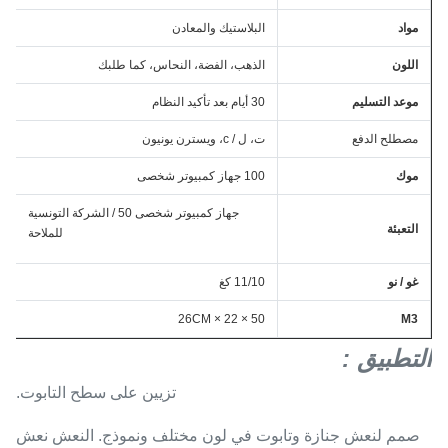
مواد
البلاستيك والمعادن
اللون
الذهب، الفضة، النحاس، كما طلبك
موعد التسليم
30 أيام بعد تأكيد النظام
مصطلح الدفع
ت، ل / c، ويسترن يونيون
موك
100 جهاز كمبيوتر شخصى
جهاز كمبيوتر شخصى 50 / الشركة التونسية
التعبئة
للملاحة
غو / نو
11/10 كغ
50 × 22 × 26CM
M3
التطبيق
:
تزيين على سطح التابوت.
صمم لنعش جنازة وتابوت في لون مختلف ونموذج. النعش نعش