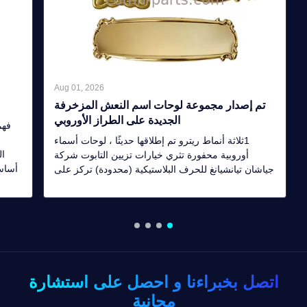
Aug 01, 2026
تم إصدار مجموعة لوحات اسم النعش المزخرفة
الجديدة على الطراز الأوروبي
فهم
1ثلاثة أنماط ريترو تم إطلاقها حديثًا ، لوحات أسماء
ال
أوروبية محفورة تثري خيارات تزيين التابوت شركة
أساس
جياشان تيانشيانغ للحرف البلاستيكية (محدودة) تركز على
وتخص
سوق الملحقات الدنيوية العالميةبما في ذلك ثلاث لوحات
تصميم
أسماء فارغة منحوتة للخلفية: مستطيل, بيضاويوأنماط
الدبوس غير المنتظمة، متاحة للشراء بكميات كبيرة من
...
اتصل بخبراءنا و احصل على استشارة
مجانية