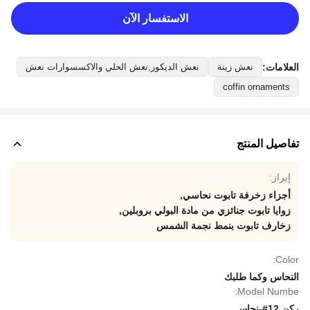
الاستفسار الآن
العلامات:
نعش زينة
نعش الديكور,نعش الحلي والاكسسوارات نعش
coffin ornaments
تفاصيل المنتج
إبراز:
أجزاء زخرفة تابوت نحاسي
,
زوايا تابوت جنائزي من مادة البولي بروبلين
,
زخارف تابوت بنمط نجمة الشمس
Color:
النحاس وكما طلبك
Model Numbe:
ركن 12#-نحاس