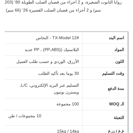
زوايا التابوت الصغيرة، و 2 أجزاء من قضبان الصلب الطويلة 80' (203
سم) و 2 أجزاء من قضبان الصلب القصيرة 26' (66 سم).
اسم البند
TX-Model 12# - النحاس
المواد
البلاستيك ((PP،ABS) ، PP جديد
اللون
الأزرق، الوردي و حسب طلب العميل
وقت التسليم
30 يوما بعد تأكيد الطلب
التسليم عبر البريد الإلكتروني، L/C،
مدة الدفع
ويسترن يونيون
الـ MOQ
100 مجموعة
10 مجموعات / طن
التعبئة
غ.غ / ن.غ
15kg / 14kg