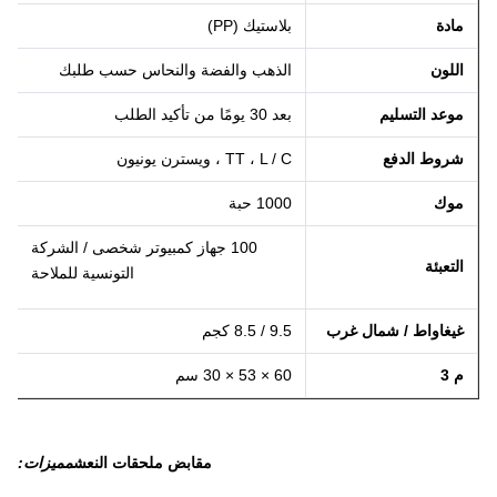
مادة
بلاستيك (PP)
اللون
الذهب والفضة والنحاس حسب طلبك
موعد التسليم
بعد 30 يومًا من تأكيد الطلب
شروط الدفع
TT ، L / C ، ويسترن يونيون
موك
1000 حبة
100 جهاز كمبيوتر شخصى / الشركة
التعبئة
التونسية للملاحة
غيغاواط / شمال غرب
9.5 / 8.5 كجم
م 3
60 × 53 × 30 سم
مقابض ملحقات النعش
مميزات: