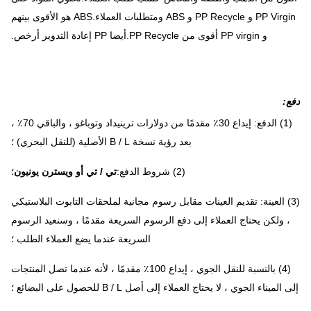
PP Virgin و PP Recycle و ABS ومتطلبات العملاء.ABS هو الأقوى بينهم
و PP virgin أقوى من PP Recycle.أيضا PP إعادة التدوير أرخص.
دفع
:
(1) الدفع: إيداع 30٪ مقدمًا من دولارات ترينيداد وتوباغو ، والباقي 70٪ ،
بعد رؤية نسخة B / L الأصلية (للنقل البحري) ؛
(2) شروط الدفع:
تي / تي أو ويسترن يونيون
؛
(3) العينة: تقديم العينات مقابل رسوم مجانية لملحقات التابوت البلاستيكي
، ولكن يحتاج العملاء إلى دفع الرسوم السريعة مقدمًا ، وسنعيد الرسوم
السريعة عندما يضع العملاء الطلب ؛
(4) بالنسبة للنقل الجوي ، إيداع 100٪ مقدمًا ، لأنه عندما تصل المنتجات
إلى الميناء الجوي ، لا يحتاج العملاء إلى أصل B / L للحصول على البضائع ؛