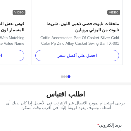
VIDEO
VIDEO
ملحقات تابوت فضي ذهبي اللون، شريط
قوس نعش التص
تابوت من البولي بروبلين
المسمار لون 
 With Matching
Coffin Accessories Part Of Casket Silver Gold
ute Value Name
Color Pp Zinc Alloy Casket Swing Bar TX-001
r Model Number
Product Description: Item Name TX-001 Material
 Unique Design
Plastic(PP,ABS) Color Gold, silver, copper, as
احصل على أفضل سعر
ا
Packing List 4
your order Delivery Time 30 days after the order
ral decoration,
confirmed Payment Term TT, L/C MOQ 100sets
ffin, Casket, ...
Packing 10 sets/ctn 1. ...
اطلب اقتباس
يرجى استخدام نموذج الاتصال عبر الإنترنت في الأسفل إذا كان لديك أي
أسئلة، وسوف يعود فريقنا إليك في أقرب وقت ممكن.
بريد إلكتروني
*