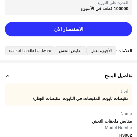
القدرة على التوريد
100000 قطعة في الأسبوع
الاستفسار الآن
العلامات:
الأجهزة نعش
مقابض النعش
casket handle hardware
تفاصيل المنتج
إبراز:
مقبضات تابوت
,
المقبضات في التابوت
,
مقبضات الجنازة
Name:
مقابض ملحقات النعش
Model Numbe:
H9002