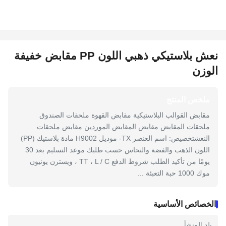
نعش بلاستيكي ذهبي اللون PP مقابض خفيفة
الوزن
ملخص المنتج
مقابض القوالب البلاستيكية مقابض القهوة ملحقات الصندوق
ملحقات المقابض مقابض المقابض الموردين مقابض ملحقات
النعشتخصيص: اسم العنصر TX- موديل H9002 مادة بلاستيك (PP)
اللون الذهب والفضة والنحاس حسب طلبك موعد التسليم بعد 30
يومًا من تأكيد الطلب شروط الدفع TT ، L / C ، ويسترن يونيون
موك 1000 حبة التعبئة ...
الخصائص الأساسية
بلد المنشأ