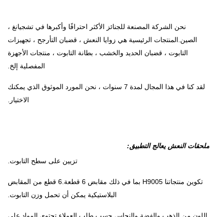
نحن الشركة المصنعة للجنائز الأكثر احترافًا وأكبرها في تشجيانغ ،
الصين.المنتجات الرئيسية هي زوايا النعش ، قضبان التأرجح ، تجهيزات
التابوت ، قضبان الحديد والخشب ، بطانة التابوت ، منتجات الأجهزة
المفصلية إلخ.
لقد كنا في هذا المجال لمدة 7 سنوات ، نحن المورد الموثوق الذي يمكنك
الاختيار.
ملحقات النعش يعالج التطبيق:
تزيين على سطح التابوت.
تكوين منتجاتنا H9005 بما في ذلك مقابض 6 قطعة.6 قطع من المقابض
البلاستيكية يمكن أن تحمل وزن التابوت.
اللون من الذهب والفضة والنحاس حسب طلب العملاء.تحتوي المواد على