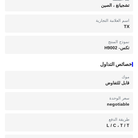
تشجيانغ ، الصين
اسم العلامة التجارية
TX
نموذج المنتج
تكس- H9002
خصائص التداول
موك
قابل للتفاوض
سعر الوحدة
negotiable
طريقة الدفع
L / C ، T / T