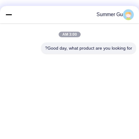
رسالة استفسار
*
Summer Gu
3:00 AM
Good day, what product are you looking for?
إرفاق الملفات
اختر الملفات
يمكنك تحميل ما يصل إلى 5 ملفات وكل ملف بحجم 10M أقصى.
إرسال
بيت
منتجات
فيديوهات
معلومات عنا
جولة في المصنع