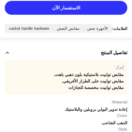
الاستفسار الآن
العلامات:
الأجهزة نعش
مقابض النعش
casket handle hardware
تفاصيل المنتج
إبراز:
مقابض توابيت بلاستيكية بلون ذهبي باهت
,
مقابض توابيت على الطراز الأفريقي
,
مقابض توابيت مخصصة للجنازات
Material:
إعادة تدوير البولي بروبلين والبلاستيك
Color:
الذهب الشاحب
Style: