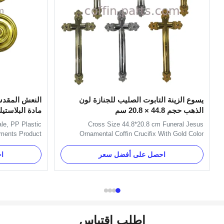
يسوع الزينة التابوت الصليب للجنازة لون
النعش المقدسة
الذهب حجم 44.8 × 20.8 سم
مادة البلاستيك 
le, PP Plastic
Cross Size 44.8*20.8 cm Funeral Jesus
aments Product
Ornamental Coffin Crucifix With Gold Color
ue Name Casket
Product Description: The size of the cross is
et 2# - Round
38.5*18.5 cm and the size of Jesus is 16x12cm.
احصل على أفضل سعر
ا
y Service Free
It is used on coffin lid for decorating. Item Name
 FOB Shanghai
TX-Jesus 1# , Pale Gold Material Plastic(PP)
on Technology
Color Gold, silver, copper and ...
Injection ...
اطلب اقتباس