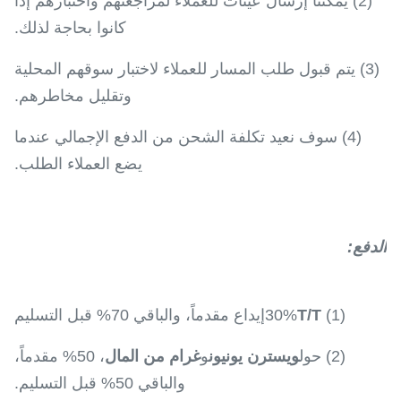
(2) يمكننا إرسال عينات للعملاء لمراجعتهم واختبارهم إذا
كانوا بحاجة لذلك.
(3) يتم قبول طلب المسار للعملاء لاختبار سوقهم المحلية
وتقليل مخاطرهم.
(4) سوف نعيد تكلفة الشحن من الدفع الإجمالي عندما
يضع العملاء الطلب.
الدفع
:
(1) 30%
T/T
إيداع مقدماً، والباقي 70% قبل التسليم
(2) حول
ويسترن يونيون
و
غرام من المال
، 50% مقدماً،
والباقي 50% قبل التسليم.