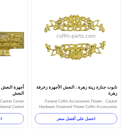
تابوت جنازة زينة زهرة ، النعش الأجهزة زخرفة
أجهزة النعش م
زهرة
النعش
 Casket Corner
Funeral Coffin Accessories Flower , Casket
aterial Casket
Hardware Ornament Flower Coffin Accessories
asket Hardware
Description: Item Name TX-Flower 2# Material
 6# Big Plastic
Plastic(PP) Color Gold, silver, copper, and Red,
احصل على أفضل سعر
ا
 Corners Model
Green Delivery Time 30 days after the order
: Some caskets
confirmed Payment Term TT, L/C MOQ 100 Set