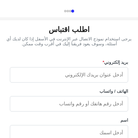
on to replace ...
Packing 100 pcs/ctn G.W / N.W ...
اطلب اقتباس
يرجى استخدام نموذج الاتصال عبر الإنترنت في الأسفل إذا كان لديك أي
أسئلة، وسوف يعود فريقنا إليك في أقرب وقت ممكن.
بريد إلكتروني
*
الهاتف / واتساب
اسم