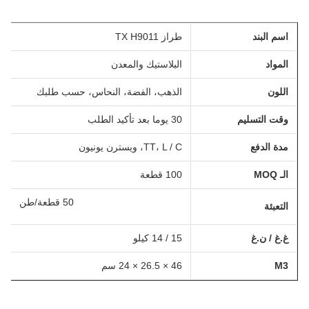
اسم البند
طراز TX H9011
المواد
البلاستيك والمعدن
اللون
الذهب، الفضة، النحاس، حسب طلبك
وقت التسليم
30 يوما بعد تأكيد الطلب
مدة الدفع
TT، L / C، ويسترن يونيون
الـ MOQ
100 قطعة
50 قطعة/طن
التعبئة
غ.غ / ن.غ
15 / 14 كيلو
M3
46 × 26.5 × 24 سم