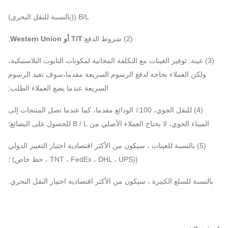
B/L ((بالنسبة للنقل البحري)
(2) شروط الدفع:
T/T أو Western Union
;
(3) عينة: توفير العينات مع التكلفة المجانية لمكونات التابوت البلاستيكية،
ولكن العملاء بحاجة لدفع الرسوم السريعة مقدما،سوف نعيد الرسوم
السريعة عندما يضع العملاء الطلب;
(4) للنقل الجوي، 100٪ الودائع مقدما، كما عندما تصل المنتجات إلى
الميناء الجوي، لا يحتاج العملاء الأصلي من B / L للحصول على البضائع؛
(5) بالنسبة للعينات ، سيكون من الأكثر اقتصادية اختيار التعبير الدولي
((TNT ، FedEx ، DHL ، UPS ، خط خاص) ؛
بالنسبة للسلع الكبيرة ، سيكون من الأكثر اقتصادية اختيار النقل البحري.