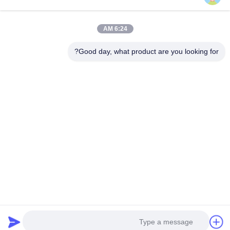
6:24 AM
Good day, what product are you looking for?
إرفاق الملفات
اختر الملفات
يمكنك تحميل ما يصل إلى 5 ملفات وكل ملف بحجم 10M أقصى.
إرسال
بيت
منتجات
فيديوهات
معلومات عنا
جولة في المصنع
ضبط الجودة
اتصل بنا
أخبار