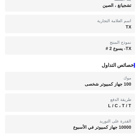
تشجيانغ ، الصين
اسم العلامة التجارية
TX
نموذج المنتج
TX- يسوع 2 #
خصائص التداول
موك
100 جهاز كمبيوتر شخصى
طريقة الدفع
L / C ، T / T
القدرة على التوريد
10000 جهاز كمبيوتر في الأسبوع