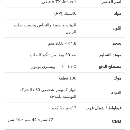
اسم العنصر
TX-Jesus 1 # فضي
مواد
بلاستيك (PP)
الذهب والفضة والنحاس وحسب طلب
اللون
الزبون
بحجم
44.8 × 20.8 سم
موعد التسليم
بعد 30 يومًا من تأكيد الطلب
مصطلح الدفع
TT ، L / C ، ويسترن يونيون
موك
100 قطعة
جهاز كمبيوتر شخصى 50 / الشركة
التعبئة
التونسية للملاحة
غيغاواط / شمال غرب
7 كجم / 6 كجم
72 سم × 44 سم × 24 سم
CBM