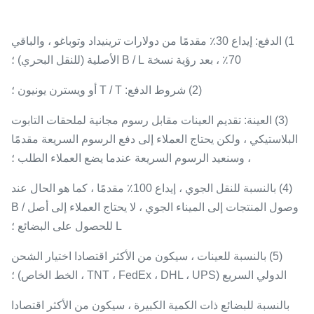
1) الدفع: إيداع 30٪ مقدمًا من دولارات ترينيداد وتوباغو ، والباقي
70٪ ، بعد رؤية نسخة B / L الأصلية (للنقل البحري) ؛
(2) شروط الدفع: T / T أو ويسترن يونيون ؛
(3) العينة: تقديم العينات مقابل رسوم مجانية لملحقات التابوت
البلاستيكي ، ولكن يحتاج العملاء إلى دفع الرسوم السريعة مقدمًا
، وسنعيد الرسوم السريعة عندما يضع العملاء الطلب ؛
(4) بالنسبة للنقل الجوي ، إيداع 100٪ مقدمًا ، كما هو الحال عند
وصول المنتجات إلى الميناء الجوي ، لا يحتاج العملاء إلى أصل B /
L للحصول على البضائع ؛
(5) بالنسبة للعينات ، سيكون من الأكثر اقتصادا اختيار الشحن
الدولي السريع (TNT ، FedEx ، DHL ، UPS ، الخط الخاص) ؛
بالنسبة للبضائع ذات الكمية الكبيرة ، سيكون من الأكثر اقتصادا