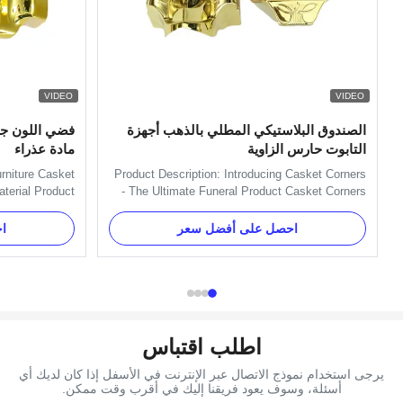
VIDEO
VIDEO
الصندوق البلاستيكي المطلي بالذهب أجهزة
فضي اللون جن
التابوت حارس الزاوية
مادة عذراء
urniture Casket
Product Description: Introducing Casket Corners
aterial Product
- The Ultimate Funeral Product Casket Corners
4pcs big casket
provide an easy and stylish way to decorate your
rners, 2pcs 80'
casket with a beautiful, timeless look. Our
احصل على أفضل سعر
ا
26' short steel
product is perfect for any funeral home, large or
el 3# Material
small. Manufactured by a leading large funeral
 Color Gold, ...
manufacturer, ...
اطلب اقتباس
يرجى استخدام نموذج الاتصال عبر الإنترنت في الأسفل إذا كان لديك أي
أسئلة، وسوف يعود فريقنا إليك في أقرب وقت ممكن.