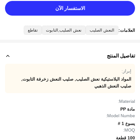
الاستفسار الآن
العلامات:
النعش الصليب
نعش الصليب,التابوت
تقاطع
تفاصيل المنتج
إبراز:
المواد البلاستيكية نعش الصليب
,
صليب النعش زخرفة التابوت
,
صليب النعش الذهبي
Material:
مادة PP
Model Numbe:
يسوع 1 #
MOQ:
100 قطعة