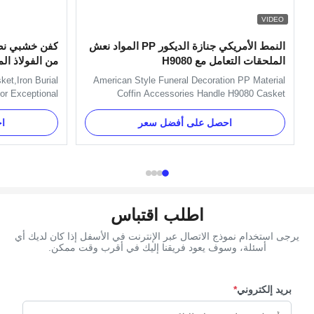
VIDEO
النمط الأمريكي جنازة الديكور PP المواد نعش
كفن خشبي نصف
الملحقات التعامل مع H9080
من الفولاذ ال
استثنائية
et,Iron Burial
American Style Funeral Decoration PP Material
or Exceptional
Coffin Accessories Handle H9080 Casket
Metallic Coffin
Accessories Handles Specification: Item Name
ality and style,
TX-Model H9080 Material Plastic (PP) Color
احصل على أفضل سعر
ا
from the finest
Gold, silver, copper, as your order Delivery Time
ox is made with
30 days after the order confirmed Payment Term
customizability ...
TT, L/C, Western Union MOQ 100 ...
اطلب اقتباس
يرجى استخدام نموذج الاتصال عبر الإنترنت في الأسفل إذا كان لديك أي
أسئلة، وسوف يعود فريقنا إليك في أقرب وقت ممكن.
بريد إلكتروني
*