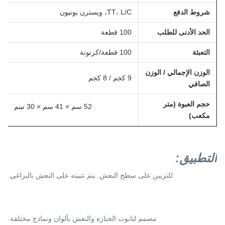
شروط الدفع
TT، L/C، ويسترن يونيون
الحد الأدنى للطلب
100 قطعة
التعبئة
100 قطعة/كرتونة
الوزن الإجمالي / الوزن
9 كجم / 8 كجم
الصافي
حجم العبوة (متر
52 سم × 41 سم × 30 سم
مكعب)
التطبيق
:
للتزيين على سطح النعش. يتم تثبيته على النعش بالبراغي.
مصمم لتابوت الجنازة والنعش بألوان ونماذج مختلفة.