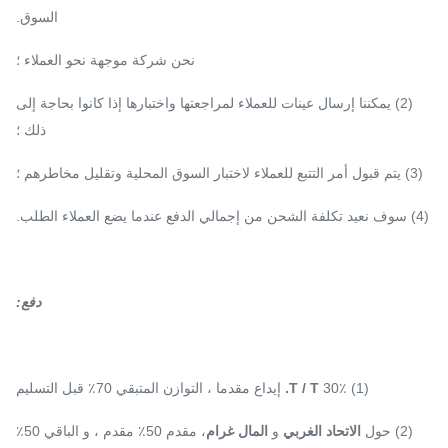
السوق.
نحن شركة موجهة نحو العملاء ؛
(2) يمكننا إرسال عينات للعملاء لمراجعتها واختبارها إذا كانوا بحاجة إلى
ذلك ؛
(3) يتم قبول أمر التتبع للعملاء لاختبار السوق المحلية وتقليل مخاطرهم ؛
(4) سوف نعيد تكلفة الشحن من إجمالي الدفع عندما يضع العملاء الطلب.
دفع
:
(1) 30٪
T / T.
إيداع مقدما ، التوازن المتبقي 70٪ قبل التسليم
(2) حول
الاتحاد الغربي
و
المال غرام
، مقدم 50٪ مقدم ، و الباقي 50٪