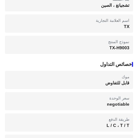
تشجيانغ ، الصين
اسم العلامة التجارية
TX
نموذج المنتج
TX-H9003
خصائص التداول
موك
قابل للتفاوض
سعر الوحدة
negotiable
طريقة الدفع
L / C ، T / T