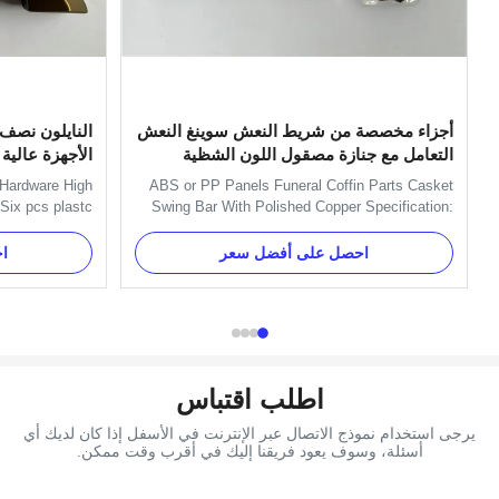
أجزاء مخصصة من شريط النعش سوينغ النعش
النايلون نصف 
التعامل مع جنازة مصقول اللون الشظية
الأجهزة عالية 
 Hardware High
ABS or PP Panels Funeral Coffin Parts Casket
Six pcs plastc
Swing Bar With Polished Copper Specification:
P recycle. Item
One set of Swing bar: 8pcs plastic plates,16pcs
al nylon Color
handles ,8pcs end caps and 2 long bars and 2
احصل على أفضل سعر
ا
r Delivery Time
short bars. Item Name A Plate+Angel Corner
d Payment Term
Material Plastic (PP) and Zinc Alloy Color Gold,
estern Union ...
silver, copper, as your ...
اطلب اقتباس
يرجى استخدام نموذج الاتصال عبر الإنترنت في الأسفل إذا كان لديك أي
أسئلة، وسوف يعود فريقنا إليك في أقرب وقت ممكن.