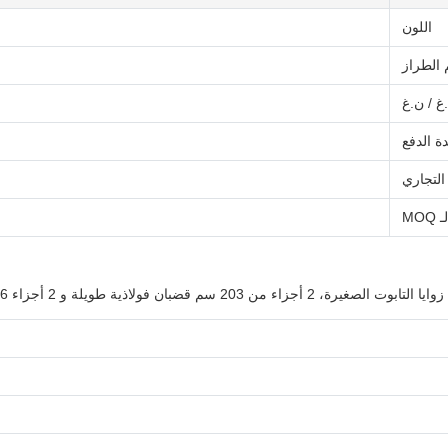
اللون
 الطراز
غ / ن.غ
ة الدفع
التجاري
ـ MOQ