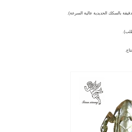
طلب).
تاج.