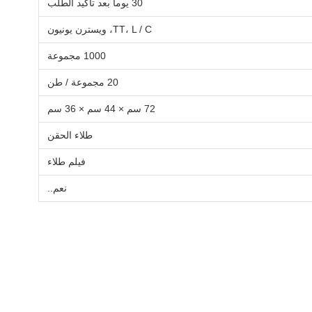
30 يوما بعد تأكيد الطلب
TT، L / C، ويسترن يونيون
1000 مجموعة
20 مجموعة / طن
72 سم × 44 سم × 36 سم
طلاء الحقن
فيلم طلاء
نعم..