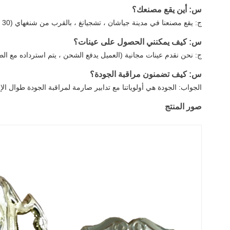
س: أين يقع مصنعك؟
ج: يقع مصنعنا في مدينة جياشان ، تشجيانغ ، بالقرب من شنغهاي (30 دقيقة بالسكك الحديدية عالية السرعة).
س: كيف يمكنني الحصول على عينات؟
ج: نحن نقدم عينات مجانية (العميل يدفع الشحن ، يتم استرداده مع ال
س: كيف تضمنون مراقبة الجودة؟
الجواب: الجودة هي أولوياتنا مع تدابير صارمة لمراقبة الجودة طوال الإن
صور المنتج