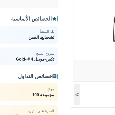
الخصائص الأساسية
بلد المنشأ
تشجيانغ، الصين
نموذج المنتج
تكس-موديل 4 # -Gold
خصائص التداول
موك
>
مجموعة 100
القدرة على التوريد