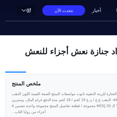
أخبار
نتحدث الآن
اد جنازة نعش أجزاء للنعش
ملخص المنتج
P أجزاء تابوت الجنازة للزينة الذهبية تابوت مواصفات المنتج الصفة القيمة اللون الذهب
الباهت كما طلبت رقم الطراز 4#- الذهب غ.غ / ن.غ 19 كجم / 18 كجم مدة الدفع غرام المال، وسترين
يونيون الاسم التجاري TX، OEM الـ MOQ 20 مجموعة / قطعة تفاصيل المنتج مجموعة واحدة تتضمن 4
أجزاء من زوايا التاب...