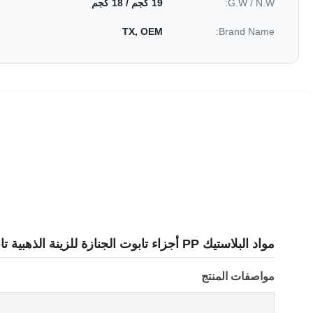
G.W / N.W:
19 كجم / 18 كجم
TX, OEM
Brand Name:
مواد البلاستيك PP أجزاء تابوت الجنازة للزينة الذهبية تابوت
مواصفات المنتج