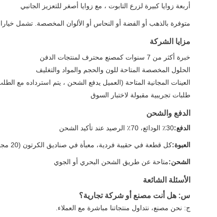
أربعة زوايا كبيرة لزرع التابوت ، مع زوايا أصغر للتعزيز الجانبي
متوفرة بالذهب أو الفضة أو النحاس أو الألوان المخصصة. تشمل خيارات المواد PP Virgin (الأقوى) ، PP Recycle (الأكثر اقتصاداً) ، و BS
مزايا الشركة
خبرة أكثر من 7 سنوات كمصنع محترف لمنتجات الدفن
الحلول المخصصة المتاحة للون والحجم والمواد والتغليف
العينات المجانية المتاحة (العميل يدفع الشحن ، يتم استرداده مع الطل
طلبات تجريبية مقبولة لاختبار السوق
الدفع والشحن
الدفع:
30٪ الودائع، 70٪ الرصيد عند تأكيد الشحن
العبوة:
كل قطعة في حقيبة فردية، معبأة في صناديق الكرتون (20 مجموعة / طن). التعبئة المخصصة متاحة.
الشحن:
متاحة عن طريق الشحن البحري أو الجوي
الأسئلة الشائعة
س: هل أنت مصنع أو شركة تجارية؟
ج: نحن مصنع، نتداول منتجاتنا مباشرة مع العملاء.