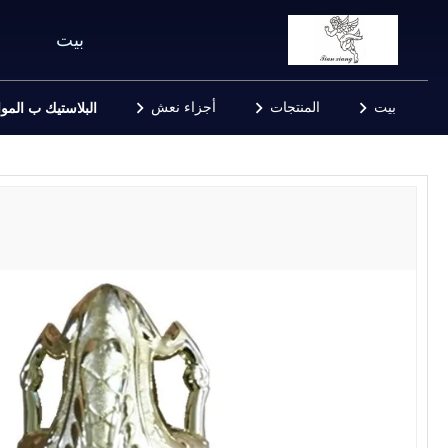
بيت
بيت
المنتجات
أجزاء نعش
البلاستيك ب المو