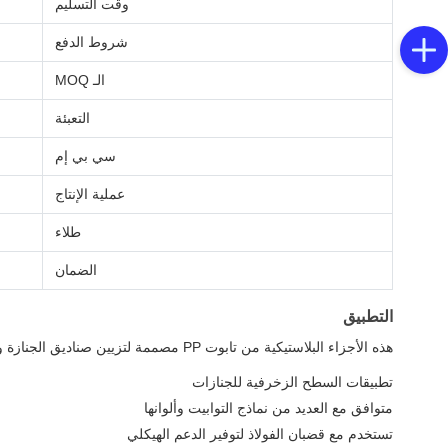
وقت التسليم
شروط الدفع
الـ MOQ
التعبئة
سي بي إم
عملية الإنتاج
طلاء
الضمان
التطبيق
هذه الأجزاء البلاستيكية من تابوت PP مصممة لتزيين صناديق الجنازة والدعم الهيكلي.
تطبيقات السطح الزخرفية للجنازات
متوافق مع العديد من نماذج التوابيت وألوانها
تستخدم مع قضبان الفولاذ لتوفير الدعم الهيكلي