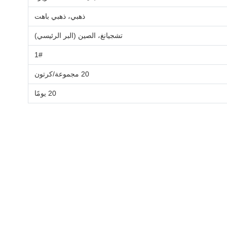
ذهبي، ذهبي باهت
تشجيانغ، الصين (البر الرئيسي)
1#
20 مجموعة/كرتون
20 يومًا