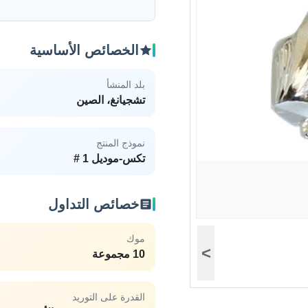
الخصائص الأساسية
بلد المنشأ
تشجيانغ، الصين
نموذج المنتج
تكس-موديل 1 #
خصائص التداول
موك
>
10 مجموعة
القدرة على التوريد