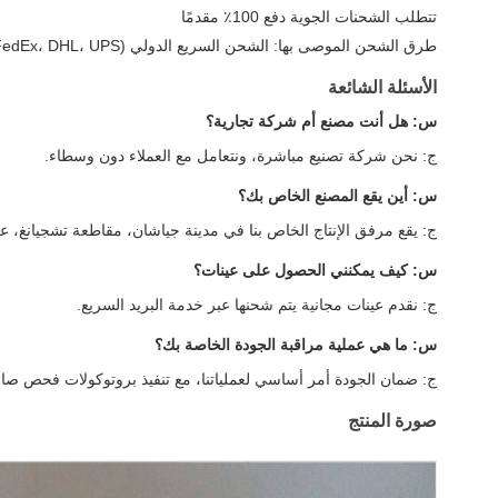
تتطلب الشحنات الجوية دفع 100٪ مقدمًا
طرق الشحن الموصى بها: الشحن السريع الدولي (TNT، FedEx، DHL، UPS) للعينات؛ الشحن البحري للطلبات المجمعة
الأسئلة الشائعة
س: هل أنت مصنع أم شركة تجارية؟
ج: نحن شركة تصنيع مباشرة، ونتعامل مع العملاء دون وسطاء.
س: أين يقع المصنع الخاص بك؟
ج: يقع مرفق الإنتاج الخاص بنا في مدينة جياشان، مقاطعة تشجيانغ، على بعد حوالي 30 دقيقة من شنغهاي عبر السكك 
س: كيف يمكنني الحصول على عينات؟
ج: نقدم عينات مجانية يتم شحنها عبر خدمة البريد السريع.
س: ما هي عملية مراقبة الجودة الخاصة بك؟
ج: ضمان الجودة أمر أساسي لعملياتنا، مع تنفيذ بروتوكولات فحص صار
صورة المنتج