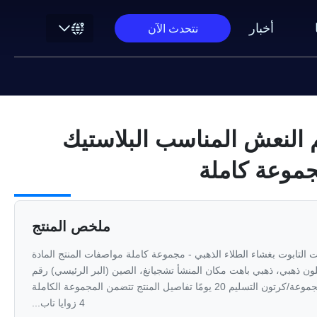
أخبار
نتحدث الآن
 النعش المناسب البلاستيك
موعة كاملة
ملخص المنتج
ات التابوت بغشاء الطلاء الذهبي - مجموعة كاملة مواصفات المنتج المادة
 تدويره اللون ذهبي، ذهبي باهت مكان المنشأ تشجيانغ، الصين (البر الرئيسي) رقم
الموديل 1# الحزمة القياسية 20 مجموعة/كرتون التسليم 20 يومًا تفاصيل المنتج تتضمن المجموعة الكاملة
4 زوايا تاب...