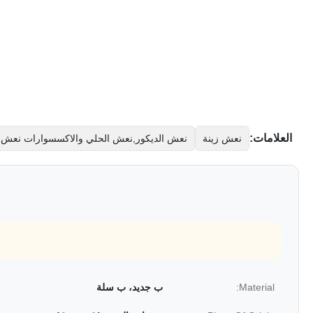
العلامات:
نعش زينة
نعش الديكور,نعش الحلي والاكسسوارات نعش
Material:
ب جديد، ب سلة