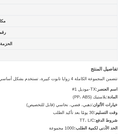
مكا
رقم 
الحزمة 
تفاصيل المنتج
تتضمن المجموعة الكاملة 4 زوايا تابوت كبيرة، تستخدم بشكل أساسي مع مقابض التأرجح للزينة.
اسم العنصر:
TX-موديل 1#
المادة:
بلاستيك (PP، ABS)
خيارات الألوان:
ذهبي، فضي، نحاسي (قابل للتخصيص)
وقت التسليم:
30 يومًا بعد تأكيد الطلب
شروط الدفع:
TT، L/C
الحد الأدنى لكمية الطلب:
1000 مجموعة