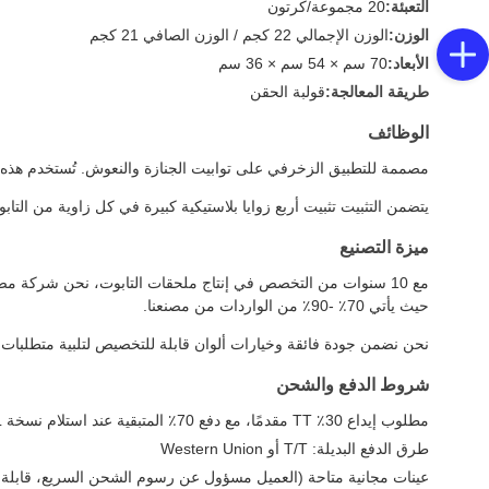
التعبئة:
20 مجموعة/كرتون
الوزن:
الوزن الإجمالي 22 كجم / الوزن الصافي 21 كجم
الأبعاد:
70 سم × 54 سم × 36 سم
طريقة المعالجة:
قولبة الحقن
الوظائف
مصممة للتطبيق الزخرفي على توابيت الجنازة والنعوش. تُستخدم هذه الزوا
يتضمن التثبيت تثبيت أربع زوايا بلاستيكية كبيرة في كل زاوية من ال
ميزة التصنيع
مع 10 سنوات من التخصص في إنتاج ملحقات التابوت، نحن شركة مصنع
حيث يأتي 70٪ -90٪ من الواردات من مصنعنا.
نحن نضمن جودة فائقة وخيارات ألوان قابلة للتخصيص لتلبية متطلبات ا
شروط الدفع والشحن
مطلوب إيداع 30٪ TT مقدمًا، مع دفع 70٪ المتبقية عند استلام نسخة B/L الأصلية (للشحنات البحرية)
طرق الدفع البديلة: T/T أو Western Union
عينات مجانية متاحة (العميل مسؤول عن رسوم الشحن السريع، قابلة 