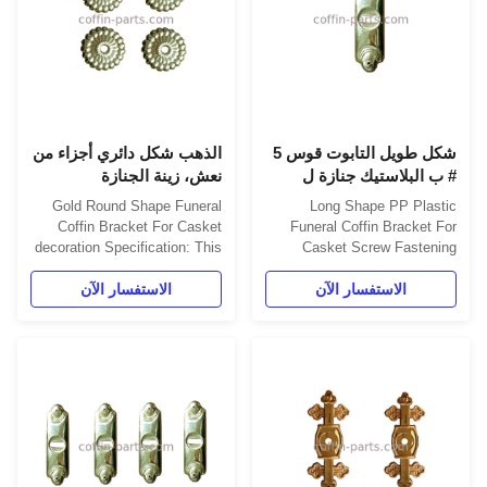
شكل طويل التابوت قوس 5
الذهب شكل دائري أجزاء من
# ب البلاستيك جنازة ل
نعش، زينة الجنازة
النعش المسمار الربط
اكسسوارات النعش قوس
Gold Round Shape Funeral
Long Shape PP Plastic
Coffin Bracket For Casket
Funeral Coffin Bracket For
decoration Specification: This
Casket Screw Fastening
is used with matching screw
Specification: This is used
الاستفسار الآن
with matching screw For
الاستفسار الآن
For decorating Coffin surface.
1. Item Name: Bracket 4#-
decorating Coffin surface. 1.
Gold 2. Material: Plastic (PP)
Item Name: Bracket 5#- long
3. Color: Gold, silver, copper,
2. Material: Plastic (PP) 3.
as your order 4. Delivery
Color: Gold, silver, copper, as
Time: 30 days after the order
your order 4. Delivery Time:
confirmed 5. ...
30 days after the order ...