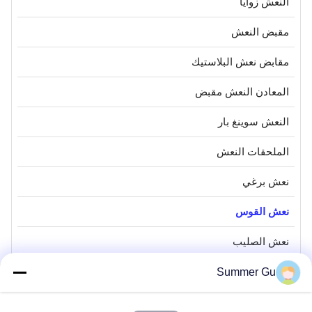
النعش زوايا
مقبض النعش
مقابض نعش البلاستيك
المعادن النعش مقبض
النعش سوينغ بار
الملحقات النعش
نعش برغي
نعش القوس
نعش الصليب
صندوق من الفولاذ المقاوم للصدأ
Summer Gu