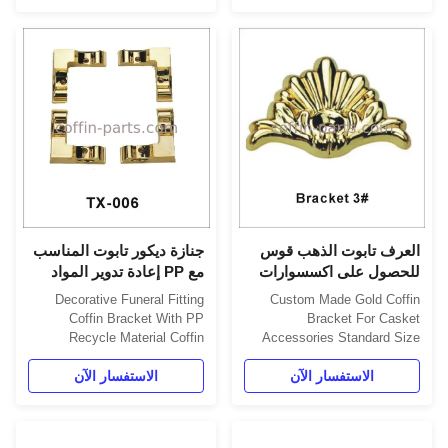
2. Material: Plastic (PP) 3.
2. Material: Plastic (PP) 3.
Color: Gold, silver, copper, as
Color: Gold, silver, copper, as
your order 4. Delivery Time:
your order 4. Delivery Time:
30 days after the order
30 days after the order
confirmed 5. Payment Term:
confirmed 5. Payment Term:
TT, L/C 6. MOQ: 10000 Pcs
TT, L/C 6. MOQ: 10000 ...
7. ...
العرف تابوت الذهب قوس
جنازة ديكور تابوت المناسب
للحصول على اكسسوارات
مع PP إعادة تدوير المواد
النعش معيار الحجم
Decorative Funeral Fitting
Custom Made Gold Coffin
Coffin Bracket With PP
Bracket For Casket
Recycle Material Coffin
Accessories Standard Size
Bracket Specification: This is
Coffin Bracket Specification:
الاستفسار الآن
This is used with matching
الاستفسار الآن
used with matching screw For
decorating Coffin surface. 1.
screw. Item Name TX-Bracket
Item Name: Bracket TX-006
3# Material Plastic(PP) Color
2. Material: Plastic (PP) 3.
Gold, silver, copper, as your