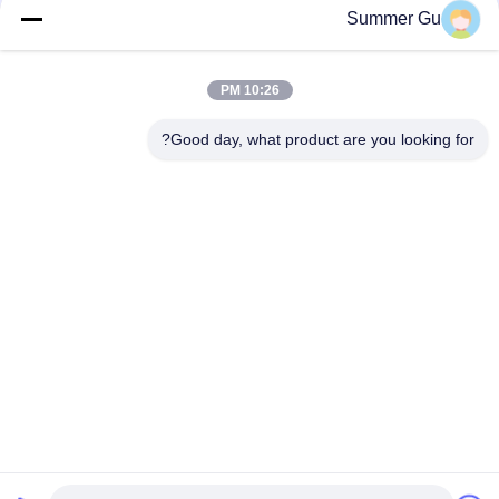
Summer Gu
10:26 PM
Good day, what product are you looking for?
إرفاق الملفات
اختر الملفات
يمكنك تحميل ما يصل إلى 5 ملفات وكل ملف بحجم 10M أقصى.
إرسال
بيت
منتجات
فيديوهات
معلومات عنا
جولة في المصنع
ضبط الجودة
اتصل بنا
أخبار