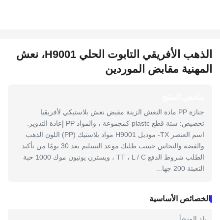
الذهب الأفريقي التابوت الحلي H9001، نعش
المهنية مقابض الموردين
ملخص المنتج
جنازة PP مادة النعش الزينة مقبض نعش بلاستيكي لأفريقيا
تخصيص: ستة قطع plastc كمجموعة ، والمواد PP إعادة التدوير.
اسم العنصر TX- موديل H9001 مواد بلاستيك (PP) اللون الذهب
والفضة والنحاس حسب طلبك موعد التسليم بعد 30 يومًا من تأكيد
الطلب شروط الدفع TT ، L / C ، ويسترن يونيون موك 1000 حبة
التعبئة 200 جها...
الخصائص الأساسية
بلد المنشأ