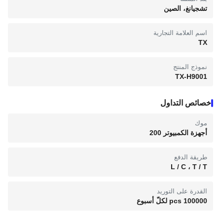
تشجيانغ، الصين
اسم العلامة التجارية
TX
نموذج المنتج
TX-H9001
خصائص التداول
موك
أجهزة الكمبيوتر 200
طريقة الدفع
L / C ، T / T
القدرة على التوريد
100000 pcs لكلّ أسبوع