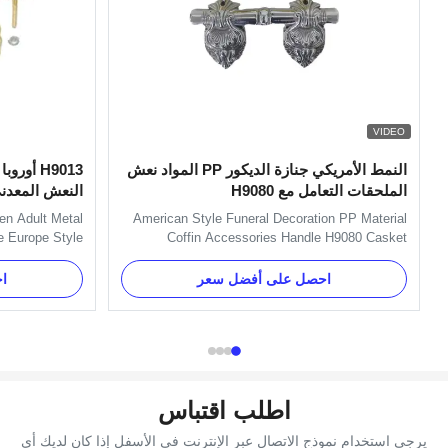
VIDEO
النمط الأمريكي جنازة الديكور PP المواد نعش
H9013 أ
الملحقات التعامل مع H9080
النعش المعدن
en Adult Metal
American Style Funeral Decoration PP Material
e Europe Style
Coffin Accessories Handle H9080 Casket
handle include
Accessories Handles Specification: Item Name
d nuts. And we
TX-Model H9080 Material Plastic (PP) Color
احصل على أفضل سعر
ا
 Item Name TX-
Gold, silver, copper, as your order Delivery Time
nd Metal Color
30 days after the order confirmed Payment Term
as your order ...
TT, L/C, Western Union MOQ 100 ...
اطلب اقتباس
يرجى استخدام نموذج الاتصال عبر الإنترنت في الأسفل إذا كان لديك أي