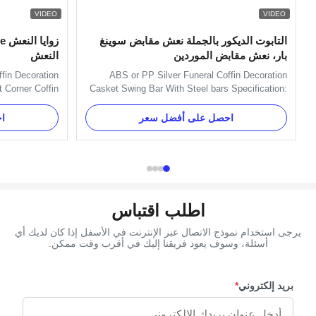
VIDEO
VIDEO
التابوت الديكور بالجملة نعش مقابض سوينغ
بار، نعش مقابض الموردين
النعش
fin Decoration
ABS or PP Silver Funeral Coffin Decoration
 Corner Coffin
Casket Swing Bar With Steel bars Specification:
el 15# Casket
One set of Swing bar: 8pcs plastic plates,16pcs
on 14kg Casket
handles ,8pcs end caps and 2 long bars and 2
احصل على أفضل سعر
ا
ons: wooden or
short bars. Item Name TX-A Swing bar Material
on Competitive
Plastic (PP) and Zinc Alloy Color Gold, silver,
itive price and
copper, as your order ...
...
اطلب اقتباس
يرجى استخدام نموذج الاتصال عبر الإنترنت في الأسفل إذا كان لديك أي
أسئلة، وسوف يعود فريقنا إليك في أقرب وقت ممكن.
بريد إلكتروني
*