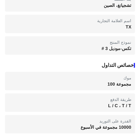
تشجيانغ، الصين
اسم العلامة التجارية
TX
نموذج المنتج
تكس-موديل 3 #
خصائص التداول
موك
مجموعة 100
طريقة الدفع
L / C ، T / T
القدرة على التوريد
10000 مجموعة في الأسبوع