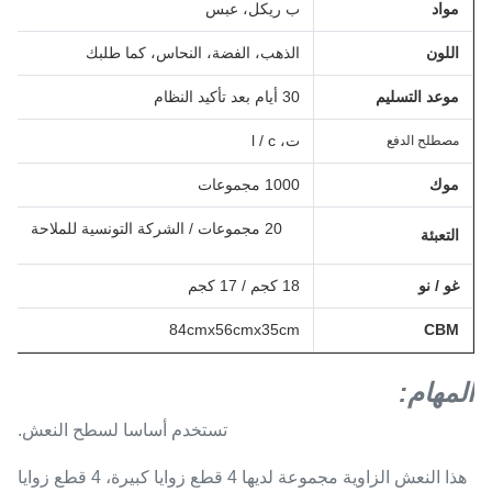
مواد
ب ريكل، عبس
اللون
الذهب، الفضة، النحاس، كما طلبك
موعد التسليم
30 أيام بعد تأكيد النظام
ت، l / c
مصطلح الدفع
موك
1000 مجموعات
20 مجموعات / الشركة التونسية للملاحة
التعبئة
غو / نو
18 كجم / 17 كجم
84cmx56cmx35cm
CBM
المهام:
تستخدم أساسا لسطح النعش.
هذا النعش الزاوية مجموعة لديها 4 قطع زوايا كبيرة، 4 قطع زوايا