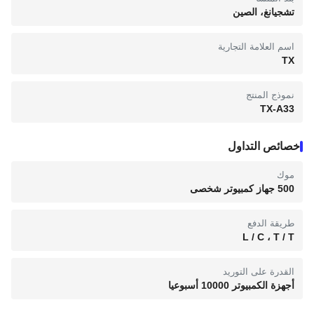
تشجيانغ، الصين
اسم العلامة التجارية
TX
نموذج المنتج
TX-A33
خصائص التداول
موك
500 جهاز كمبيوتر شخصى
طريقة الدفع
L / C ، T / T
القدرة على التوريد
أجهزة الكمبيوتر 10000 أسبوعيا