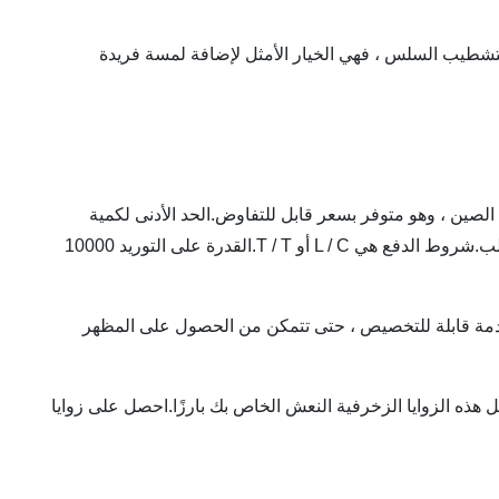
يص ، والتشطيب السلس ، فهي الخيار الأمثل لإضافة لمسة فريدة
حث عن إضافة زخرفية سهلة التركيب إلى النعش الخاص بك؟زوايا TX's Casket هي الخيار الأمثل.تم تصنيع المنتج في Zhejiang ، الصين ، وهو متوفر بسعر قابل للتفاوض.الحد الأدنى لكمية
الطلب قابل للتفاوض أيضًا.المنتج معبأ بقطعة واحدة في كيس بولي و 10 مجموعات في كرتون.وقت التسليم 20 يوم عمل بعد تأكيد الطلب.شروط الدفع هي L / C أو T / T.القدرة على التوريد 10000
نها تأتي مع خدمة قابلة للتخصيص ، حتى تتمكن من الحصول على المظهر
ستجعل هذه الزوايا الزخرفية النعش الخاص بك بارزًا.احصل على زوايا