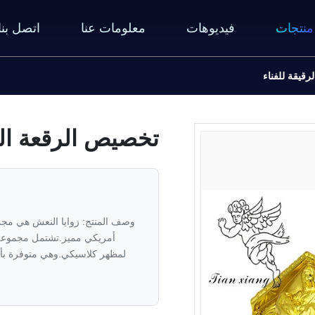
منتجات
فيديوهات
معلومات عنا
اتصل بنا
قيقة للفناء
تخصيص الرقعة الر
وصف المنتج: زوايا النعش هي مجمو
أمريكي مميز.تشتمل مجموعة ا
لمظهر كلاسيكي.وهي متوفرة بأل