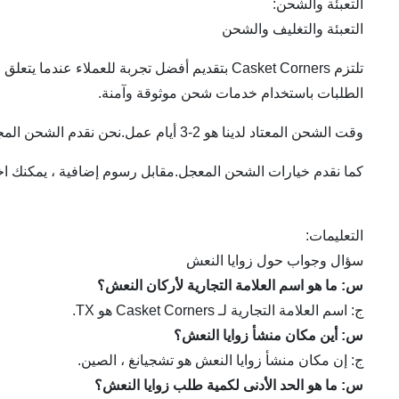
التعبئة والشحن:
التعبئة والتغليف والشحن
تلتزم Casket Corners بتقديم أفضل تجربة للعم
الطلبات باستخدام خدمات شحن موثوقة وآمنة.
وقت الشحن المعتاد لدينا هو 2-3 أيام عمل.نحن نقدم الشحن المجاني لجميع الطلبات التي تزيد عن 50 دولارًا.للطلبات التي تقل قيمتها عن 50 دولارًا ، نفرض سعرًا ثابتًا قدره 5 دولارات للشحن.
كما نقدم خيارات الشحن المعجل.مقابل رسوم إضافية ، يمكنك اختي
التعليمات:
سؤال وجواب حول زوايا النعش
س: ما هو اسم العلامة التجارية لأركان النعش؟
ج: اسم العلامة التجارية لـ Casket Corners هو TX.
س: أين مكان منشأ زوايا النعش؟
ج: إن مكان منشأ زوايا النعش هو تشجيانغ ، الصين.
س: ما هو الحد الأدنى لكمية طلب زوايا النعش؟