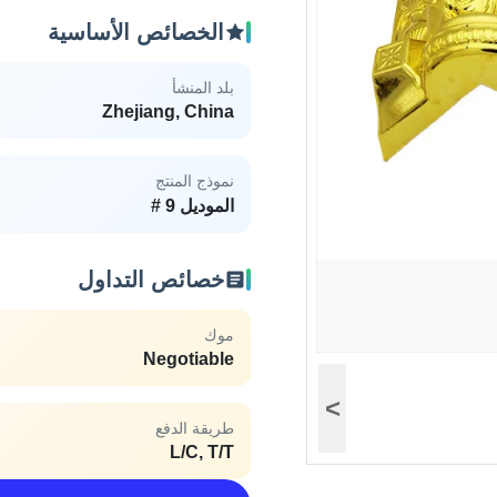
الخصائص الأساسية
بلد المنشأ
Zhejiang, China
نموذج المنتج
الموديل 9 #
خصائص التداول
موك
Negotiable
>
طريقة الدفع
L/C, T/T