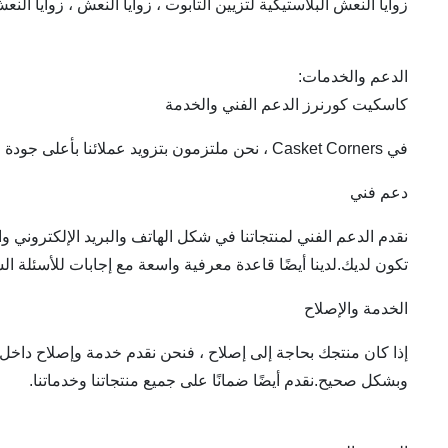
زوايا النعش البلاستيكية لتزيين التابوت ، زوايا النعش ، زوايا النع
الدعم والخدمات:
كاسكيت كورنرز الدعم الفني والخدمة
في Casket Corners ، نحن ملتزمون بتزويد عملائنا بأعلى جودة من الخدمة والدعم.نحن نتفهم أن عملائنا بحاجة إلى مساعدة موثوقة وفي الوقت المناسب ونسعى جاهدين لتقديم أفضل خدمة ممكنة.
دعم فني
نقدم الدعم الفني لمنتجاتنا في شكل الهاتف والبريد الإلكتروني 
تكون لديك.لدينا أيضًا قاعدة معرفية واسعة مع إجابات للأسئلة الش
الخدمة والإصلاح
إذا كان منتجك بحاجة إلى إصلاح ، فنحن نقدم خدمة وإصلاح داخل ال
وبشكل صحيح.نقدم أيضًا ضمانًا على جميع منتجاتنا وخدماتنا.