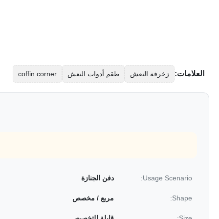
العلامات:
زخرفة النعش
طقم أدوات النعش
coffin corner
Usage Scenario:
دفن الجنازة
Shape:
مربع / مخصص
Size:
قابلة للتخصيص