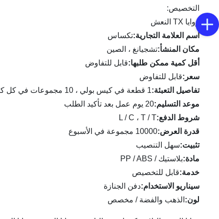
التخصيص:
زوايا TX النعش
اسم العلامة التجارية:
تكساس
مكان المنشأ:
تشجيانغ ، الصين
أقل كمية ممكن طلبها:
قابل للتفاوض
سعر:
قابل للتفاوض
تفاصيل التعبئة:
1 قطعة في كيس بولي ، 10 مجموعات في كل كرتون.
موعد التسليم:
20 يوم عمل بعد تأكيد الطلب
شروط الدفع:
L / C ، T / T
قدرة العرض:
10000 مجموعة في الأسبوع
تثبيت:
سهل التنصيب
مادة:
بلاستيك / PP / ABS
خدمة:
قابل للتخصيص
سيناريو الاستخدام:
دفن الجنازة
لون:
الذهب والفضة / مخصص