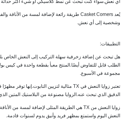
أي نعش.سواء كنت تبحث عن نمط كلاسيكي أو شيء أكثر حداثة وفريدة من نوعها ، فإن ners
يُعد Casket Corners طريقة رائعة لإضافة لمسة 
وشخصية إلى أي نعش.
التطبيقات:
مجموعة في الأسبوع.
تعتبر زوايا النعش في TX مثالية لتزيين التاب
الدقيق الذي تبحث عنه.الزوايا مصنوعة من البلاستيك المتين الذ
زوايا النعش من TX هي الطريقة المثلى لإضافة لم
النعش اليوم واستمتع بمظهر فريد وأنيق يدوم لسنوات قادمة.