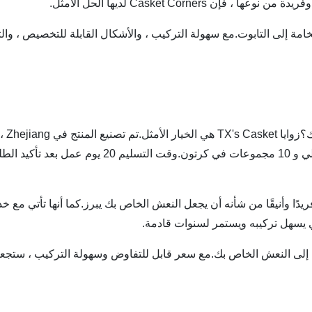
Casket Cor لديها الحل الأمثل.
من الأناقة والفخامة إلى التابوت.مع سهولة التركيب ، والأشكال القابلة للتخص
هل تب
وت.إنها توفر مظهرًا فريدًا وأنيقًا من شأنه أن يجعل النعش الخاص بك يبرز.كما أ
ي يسهل تركيبه ويستمر لسنوات قادمة.
سة من الأناقة إلى النعش الخاص بك.مع سعر قابل للتفاوض وسهولة التركيب ، 