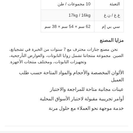
التعبئة
10 مجموعات / طن
غ.غ / ن.غ
17kg / 16kg
سي بي إم
62 سم × 54 سم × 38 سم
مزايا المصنع
نحن مصنع جنازات محترف مع 7 سنوات من الخبرة في تشجيانغ،
الصين. مجموعة منتجاتنا تشمل زوايا التابوتات، والعوارض التأرجحية،
وتجهيزات التابوتات، ومختلف منتجات الأجهزة.
الألوان المخصصة والأحجام والمواد المتاحة حسب طلب
العميل
عينات مجانية متاحة للمراجعة والاختبار
أوامر تجريبية مقبولة لاختبار الأسواق المحلية
خدمة موجهة نحو العملاء مع حلول مرنة