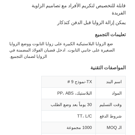
قابلة للتخصيص لتكريم الأفراد مع تصاميم الزاوية
الفريدة
يمكن إزالة الزوايا قبل الدفن كتذكار
تعليمات التجميع
ضع الزوايا البلاستيكية الكبيرة على زوايا التابوت ووضع الزوايا
الصغيرة على جانبي التابوت. ادخل قضبان الفولاذ المضمنة في
الزوايا لضمان التجميع.
المواصفات التقنية
اسم البند
TX-نموذج 9 #
المواد
البلاستيك، PP، ABS
وقت التسليم
30 يوماً بعد وضع الطلب
شروط الدفع
TT، L/C
الـ MOQ
1000 مجموعة