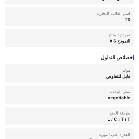
اسم العلامة التجارية
TX
نموذج المنتج
النموذج 6 #
خصائص التداول
موك
قابل للتفاوض
سعر الوحدة
negotiable
طريقة الدفع
L / C ، T / T
القدرة على التوريد