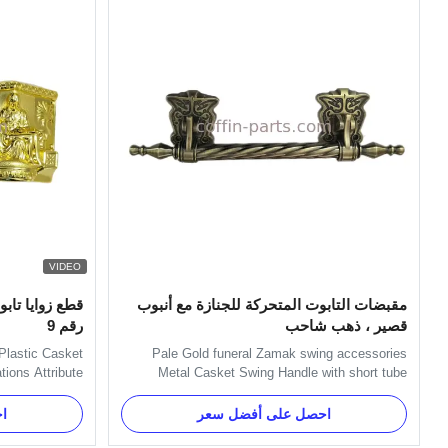
VIDEO
مقبضات التابوت المتحركة للجنازة مع أنبوب
قطع زوايا تاب
قصير ، ذهب شاحب
رقم 9
Plastic Casket
Pale Gold funeral Zamak swing accessories
tions Attribute
Metal Casket Swing Handle with short tube
Corners Color
Specification: H9023-1 handle is used with
ifferent market
H9023 handle or H9023 long handle. Main
احصل على أفضل سعر
ا
Zhejiang, China
decorate the short side of the coffin. Item Name