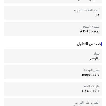
اسم العلامة التجارية
TX
نموذج المنتج
نموذج 15-D #
خصائص التداول
موك
تفاوض
سعر الوحدة
negotiable
طريقة الدفع
L / C ، T / T
القدرة على التوريد