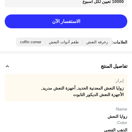
10000 تعيين لكل أسبوع
الاستفسار الآن
العلامات:
زخرفة النعش
طقم أدوات النعش
coffin corner
تفاصيل المنتج
إبراز:
زوايا النعش المعدنية الحديد
,
أجهزة النعش مدريد
,
الأجهزة النعش الديكور التابوت
Name:
زوايا النعش
Color:
الذهب الفضي