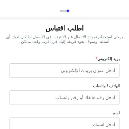
# Type Casket
TX-Model H9023 Material Zinc alloy Color
ription High...
Antique brass, Gold Delivery Time 30 days ...
اطلب اقتباس
يرجى استخدام نموذج الاتصال عبر الإنترنت في الأسفل إذا كان لديك أي
أسئلة، وسوف يعود فريقنا إليك في أقرب وقت ممكن.
بريد إلكتروني
*
الهاتف / واتساب
اسم