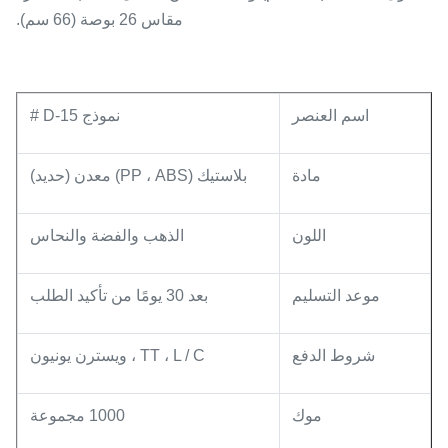
مقاس 26 بوصة (66 سم).
اسم العنصر
نموذج 15-D #
مادة
بلاستيك (PP ، ABS) معدن (حديد)
اللون
الذهب والفضة والنحاس
موعد التسليم
بعد 30 يومًا من تأكيد الطلب
شروط الدفع
TT ، L / C ، ويسترن يونيون
موك
1000 مجموعة