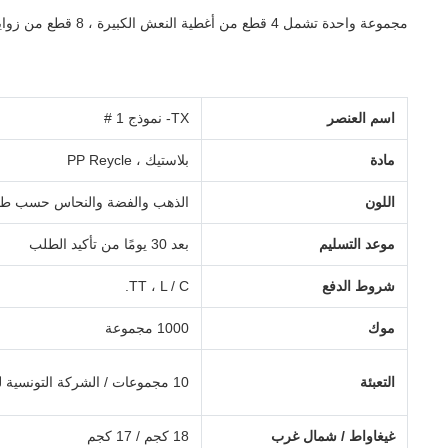
مجموعة واحدة تشمل 4 قطع من أغطية النعش الكبيرة ، 8 قطع من زوايا النعش الصغيرة ، قطعتان من قضبان الصلب الطويلة بطول 80 قدمًا (203 سم) و 2 قطعة من قضبان الصلب القصيرة مقاس 26 بوصة (66 سم).
اسم العنصر
TX- نموذج 1 #
مادة
بلاستيك ، PP Reycle
اللون
الذهب والفضة والنحاس حسب طل
موعد التسليم
بعد 30 يومًا من تأكيد الطلب
شروط الدفع
TT ، L / C.
موك
1000 مجموعة
التعبئة
10 مجموعات / الشركة التونسية للملاحة
غيغاواط / شمال غرب
18 كجم / 17 كجم