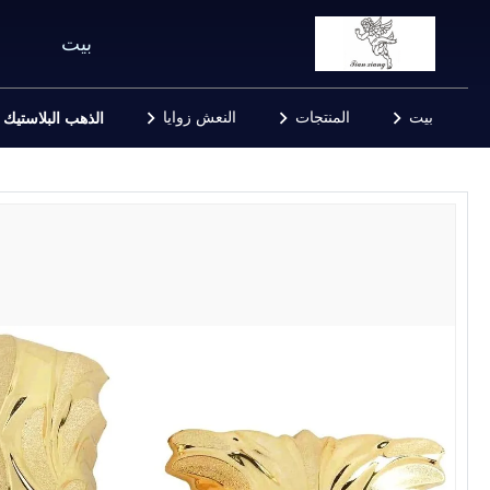
بيت
بيت
المنتجات
النعش زوايا
الذهب البلاستيك