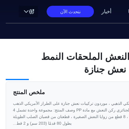
أخبار
نتحدث الآن
النعش الملحقات النمط
 نعش جنازة
ملخص المنتج
كي الذهبي ، موردون تركيبات نعش جنازة على الطراز الأمريكي الذهب
البلاستيك النمط الأمريكي الأثاث الجنائزي ركن النعش مع مادة PP وصف المنتج: مجموعة واحدة تشمل 4
قطع من أغطية النعش الكبيرة ، 8 قطع من زوايا النعش الصغيرة ، قطعتان من قضبان الصلب الطويلة
بطول 80 قدمًا (203 سم) و 2 قط...