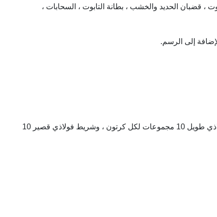
ت ، قضبان الحديد والخشب ، بطانة التابوت ، السحابات ،
يحتوي ركن النعش البلاستيكي وشريط الصلب على عبوة منفصلة ، و 20 مجموعة من ركن النعش البلاستيكي لكل كرتون ، وشريط فولاذي طويل 10 مجموعات لكل كرتون ، وشريط فولاذي قصير 10