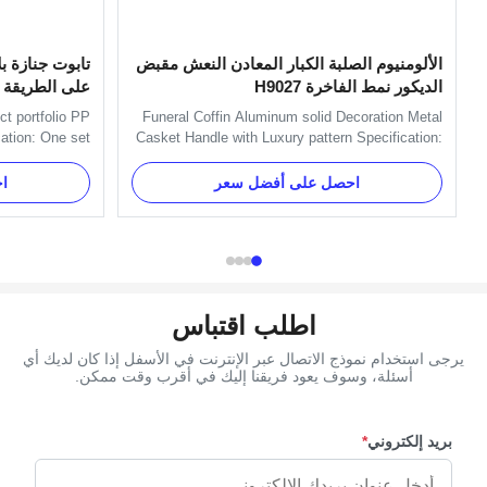
الألومنيوم الصلبة الكبار المعادن النعش مقبض
الديكور نمط الفاخرة H9027
على الطريقة 
الذهبي
ct portfolio PP
Funeral Coffin Aluminum solid Decoration Metal
cation: One set
Casket Handle with Luxury pattern Specification:
P, 1pcs flower,
H9027 handle is used with H9027-1 handle or
crews and 4pcs
H9027 long handle. Main decorate the short side
احصل على أفضل سعر
ا
del H9002 Set
of the coffin. One set always include 4pcs
silver, copper,
Standard handles and 2pcs Short size handles. .
very Time 30 ...
And we can pack as ...
اطلب اقتباس
يرجى استخدام نموذج الاتصال عبر الإنترنت في الأسفل إذا كان لديك أي
أسئلة، وسوف يعود فريقنا إليك في أقرب وقت ممكن.
بريد إلكتروني
*