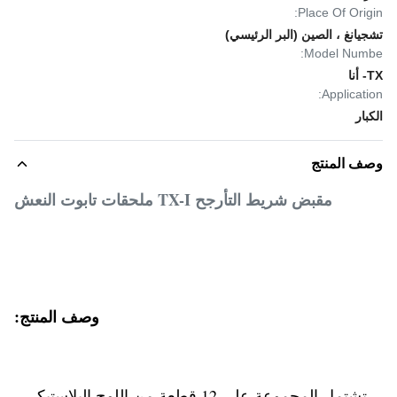
Place Of Origin:
تشجيانغ ، الصين (البر الرئيسي)
Model Numbe:
TX- أنا
Application:
الكبار
وصف المنتج
مقبض شريط التأرجح TX-I ملحقات تابوت النعش
وصف المنتج:
تشتمل المجموعة على 12 قطعة من اللوح البلاستيكي ،