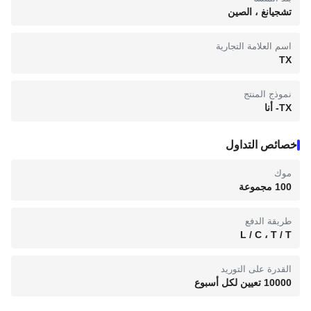
تشجيانغ ، الصين
اسم العلامة التجارية
TX
نموذج المنتج
TX- أنا
خصائص التداول
موك
100 مجموعة
طريقة الدفع
L / C ، T / T
القدرة على التوريد
10000 تعيين لكل أسبوع