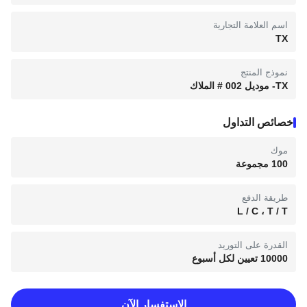
اسم العلامة التجارية
TX
نموذج المنتج
TX- موديل 002 # الملاك
خصائص التداول
موك
100 مجموعة
طريقة الدفع
L / C ، T / T
القدرة على التوريد
10000 تعيين لكل أسبوع
الاستفسار الآن