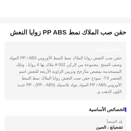
حقن صب الملاك نمط PP ABS زوايا النعش
ملخص المنتج
حقن صب النعش زوايا الملاك نمط النمط الأوروبي PP / ABS المواد
وصف المنتج: مجموعة من الركن 002 # ملاك بها 4 زوايا ، وتلك
المستخدمة بمقبض متأرجح وتزيين الزاوية الأربعة للنعش اسم
العنصر TX- نموذج حقن صب النعش زوايا الملاك نمط النمط
الأوروبي PP / ABS المواد مواد بلاستيك (PP ، ABS) ، PP جديد
اللون الذهب و...
الخصائص الأساسية
بلد المنشأ
تشجيانغ ، الصين