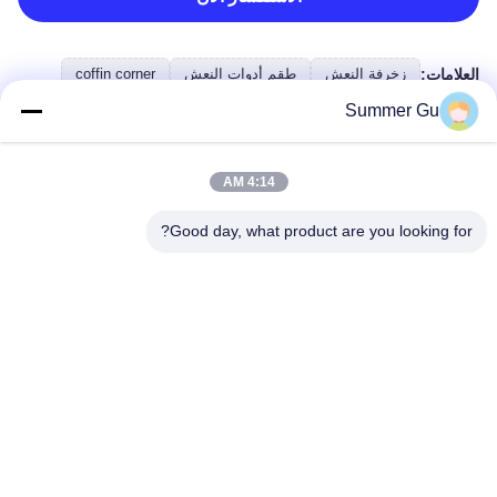
العلامات:
زخرفة النعش
طقم أدوات النعش
coffin corner
Summer Gu
تفاصيل المنتج
4:14 AM
إبراز:
Good day, what product are you looking for?
زوايا النعش بالحقن
,
زوايا النعش بنمط الملاك
,
زوايا التابوت البلاستيكية ABS
Color:
ذهب خفيف ، حسب طلبك
Tec:
صب الحقن
Model Numbe:
الملاك 002 #
Type: