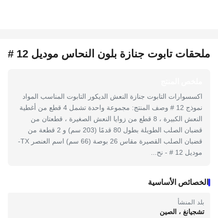
ملحقات تابوت جنازة بلون النحاس موديل 12 #
ملخص المنتج
اكسسوارات التابوت جنازة النعش الديكور التابوت المناسب المواد
نموذج 12 # وصف المنتج: مجموعة واحدة تشمل 4 قطع من أغطية
النعش الكبيرة ، 8 قطع من زوايا النعش الصغيرة ، قطعتان من
قضبان الصلب الطويلة بطول 80 قدمًا (203 سم) و 2 قطعة من
قضبان الصلب القصيرة مقاس 26 بوصة (66 سم) اسم العنصر TX-
موديل 12 # - نح...
الخصائص الأساسية
بلد المنشأ
تشجيانغ ، الصين