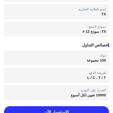
اسم العلامة التجارية
TX
نموذج المنتج
TX- نموذج 12 #
خصائص التداول
موك
100 مجموعة
طريقة الدفع
L / C ، T / T
القدرة على التوريد
10000 تعيين لكل أسبوع
الاستفسار الآن