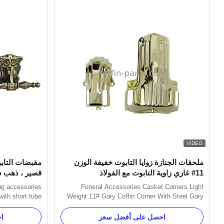
VIDEO
ملحقات الجنازة زوايا التابوت خفيفة الوزن
مقبضات التابو
11# غاري زاوية التابوت مع الفولاذ
قصير ، ذهب 
ng accessories
Funeral Accessories Casket Corners Light
ith short tube
Weight 11# Gary Coffin Corner With Steel Gary
le is used with
Color PP or ABS Material Coffin Decorative
g handle. Main
Casket Corner with Steel Product Specifications
احصل على أفضل سعر
ا