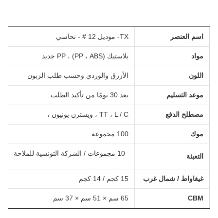
اسم العنصر
TX- موديل 12 # - نحاسي
مواد
بلاستيك (PP ، ABS) ، PP جديد
اللون
الأزرق والوردي وحسب طلب الزبون
موعد التسليم
بعد 30 يومًا من تأكيد الطلب
مصطلح الدفع
TT ، L / C ، ويسترن يونيون ،
موك
100 مجموعة
10 مجموعات / الشركة التونسية للملاحة
التعبئة
غيغاواط / شمال غرب
15 كجم / 14 كجم
CBM
65 سم × 51 سم × 37 سم