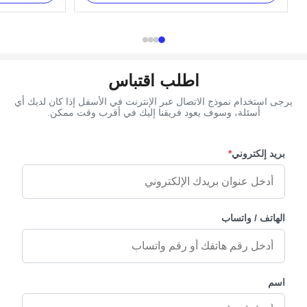
ffin. Item Name
Attribute Value Color Gary Style American Style
nc alloy Color
Model Number 11# - Gary Application Coffin
ime 30 days ...
Decoration Brand Name TX ...
اطلب اقتباس
يرجى استخدام نموذج الاتصال عبر الإنترنت في الأسفل إذا كان لديك أي
أسئلة، وسوف يعود فريقنا إليك في أقرب وقت ممكن.
بريد إلكتروني
*
الهاتف / واتساب
اسم