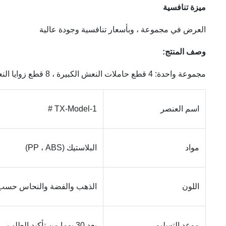
ميزة تنافسية
العرض في مجموعة ، وبأسعار تنافسية وجودة عالية
وصف المنتج:
مجموعة واحدة: 4 قطع حاملات النعش الكبيرة ، 8 قطع زوايا النعش الصغيرة ، 2 قطع 80 'قضبان فولاذية طويلة و 2 قطع 26' قضبان فولاذية قصيرة.
اسم العنصر
TX-Model-1 #
مواد
البلاستيك (PP ، ABS)
اللون
الذهب والفضة والنحاس حسب
موعد التسليم
بعد 30 يوما من تأكيد الطلب