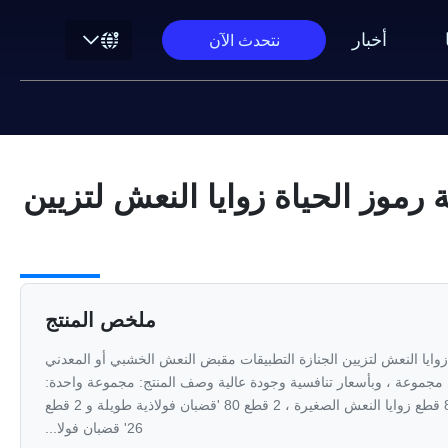
أخبار
نتحدث الآن
 رموز الحياة زوايا النعش لتزيين
ملخص المنتج
 زوايا النعش لتزيين الجنازة التطبيقات مقبض النعش الخشبي أو المعدني
مجموعة ، وبأسعار تنافسية وجودة عالية وصف المنتج: مجموعة واحدة:
4 قطع حاملات النعش الكبيرة ، 8 قطع زوايا النعش الصغيرة ، 2 قطع 80 'قضبان فولاذية طويلة و 2 قطع
26' قضبان فولا...