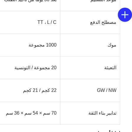
مصطلح الدفع
TT ، L / C
موك
1000 مجموعة
التعبئة
20 مجموعة / التونسية
GW / NW
22 كجم / 21 كجم
تدابير بناء الثقة
70 سم × 54 سم × 36 سم