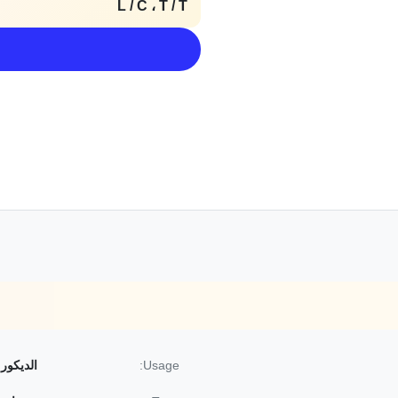
L / C ، T / T
Usage:
الديكور 