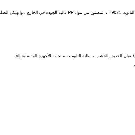
خل ، والذي هو soild جدا ، يمكن تحميلها الكثير من الوزن.
قضبان الحديد والخشب ، بطانة التابوت ، منتجات الأجهزة المفصلية إلخ.