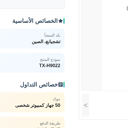
الخصائص الأساسية
بلد المنشأ
تشجيانغ، الصين
نموذج المنتج
TX-H9022
خصائص التداول
موك
>
50 جهاز كمبيوتر شخصى
طريقة الدفع