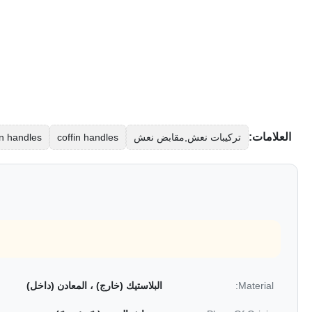
العلامات:
تركيبات نعش,مقابض نعش
coffin handles
in handles
Material:
البلاستيك (خارج) ، المعادن (داخل)