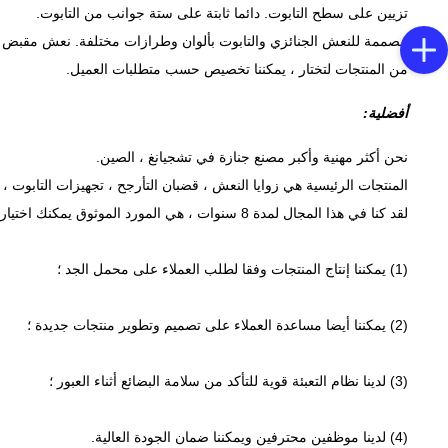
تزيين على سطح التابوت.
دائما ثابتة على ستة جوانب من التابوت.
مصممة للنعش الجنائزي والتابوت بألوان وطرازات مختلفة.
نعش مقبض التابوت H9021 ، المصنوع من مواد PP عالية الجودة في الخارج ، والهيكل الصلب دا
من المنتجات لتختار ، يمكننا تخصيص حسب متطلبات العميل.
أفضلية:
نحن أكثر مهنية وأكبر مصنع جنازة في تشجيانغ ، الصين.
المنتجات الرئيسية هي زوايا النعش ، قضبان التأرجح ، تجهيزات التابوت ، 
لقد كنا في هذا المجال لمدة 8 سنوات ، هي المورد الموثوق يمكنك اختيار.
(1) يمكننا إنتاج المنتجات وفقا لطلب العملاء على محمل الجد ؛
(2) يمكننا أيضا مساعدة العملاء على تصميم وتطوير منتجات جديدة ؛
(3) لدينا نظام التعبئة قوية للتأكد من سلامة البضائع أثناء العبور ؛
(4) لدينا موظفين محترفين ويمكننا ضمان الجودة العالية.