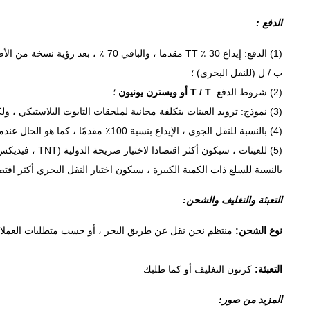
الدفع
:
(1) الدفع: إيداع 30 ٪ TT مقدما ، والباقي 70 ٪ ، بعد رؤية نسخة من الأصل
ب / ل (للنقل البحري) ؛
(2) شروط الدفع:
T / T أو ويسترن يونيون
؛
(3) نموذج: تزويد العينات بتكلفة مجانية لملحقات التابوت البلاستيكي ، ولكن يحتاج العملاء إلى دفع الرسوم الصريحة مقدمًا ، فسنقوم بإعادة الرسوم الصريحة عندما يقوم العملاء بوضع الطلب ؛
(4) بالنسبة للنقل الجوي ، الإيداع بنسبة 100٪ مقدمًا ، كما هو الحال عندما تصل المنتجات إلى الميناء الجوي ، لا يحتاج العملاء إلى نسخة أصلية من B / L للحصول على البضائع ؛
(5) للعينات ، سيكون أكثر اقتصادا لاختيار صريحة الدولية (TNT ، فيديكس ، دي إتش إل ، يو بي إس ، الخط الخاص) ؛
بالنسبة للسلع ذات الكمية الكبيرة ، سيكون اختيار النقل البحري أكثر اقتصا
التعبئة والتغليف والشحن:
نوع الشحن:
منتظم نحن نقل عن طريق البحر ، أو حسب متطلبات العملاء
التعبئة:
كرتون التغليف أو كما طلبك
المزيد من صور: