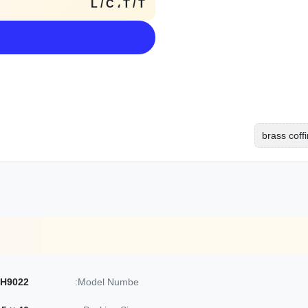
L / C ، T / T
brass coff
H9022
Model Numbe: