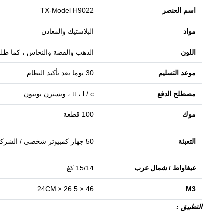
اسم العنصر
TX-Model H9022
مواد
البلاستيك والمعادن
اللون
الذهب والفضة والنحاس ، كما طل
موعد التسليم
30 يوما بعد تأكيد النظام
مصطلح الدفع
tt ، l / c ، ويسترن يونيون
موك
100 قطعة
التعبئة
50 جهاز كمبيوتر شخصى / الشركة التونسية للملاحة
غيغاواط / شمال غرب
15/14 كغ
46 × 26.5 × 24CM
M3
التطبيق
: