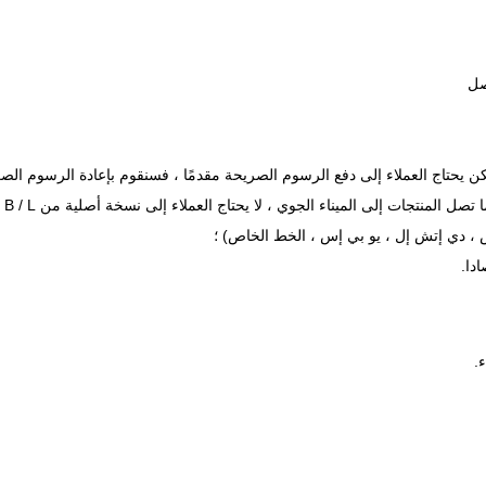
دا.
.