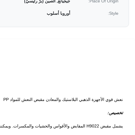
Place Of Origin:
جيجيانغ, الصين (برّ رئيسيّ)
Style:
أوروبا أسلوب
نعش قوي الأجهزة الذهبي البلاستيك والمعادن مقبض النعش للمواد PP
تخصيص:
يشمل مقبض H9022 المقابض والأقواس والحشيات والمكسرات.
ويمكنن