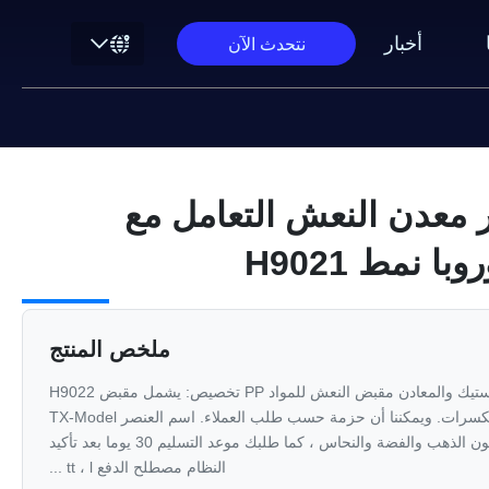
أخبار
نتحدث الآن
ر معدن النعش التعامل مع
ا نمط H9021
ملخص المنتج
نعش قوي الأجهزة الذهبي البلاستيك والمعادن مقبض النعش للمواد PP تخصيص: يشمل مقبض H9022
المقابض والأقواس والحشيات والمكسرات. ويمكننا أن حزمة حسب طلب العملاء. اسم العنصر TX-Model
H9022 مواد البلاستيك والمعادن اللون الذهب والفضة والنحاس ، كما طلبك موعد التسليم 30 يوما بعد تأكيد
النظام مصطلح الدفع tt ، l ...