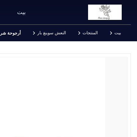
بيت
بيت
المنتجات
النعش سوينغ بار
أرجوحة شريط