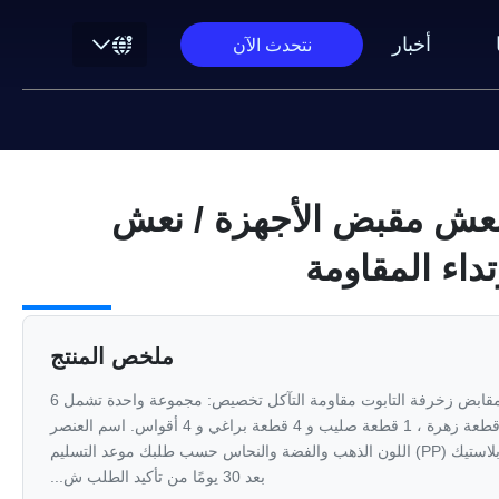
أخبار
نتحدث الآن
عش مقبض الأجهزة / نعش
داء المقاومة
ملخص المنتج
سوينغ بار النعش مقبض الأجهزة / مقابض زخرفة التابوت مقاومة التآكل تخصيص: مجموعة واحدة تشمل 6
قطعة مقابض ، 1 قطعة RIP ، 1 قطعة زهرة ، 1 قطعة صليب و 4 قطعة براغي و 4 أقواس. اسم العنصر
TX- موديل H9002 مجموعة مادة بلاستيك (PP) اللون الذهب والفضة والنحاس حسب طلبك موعد التسليم
بعد 30 يومًا من تأكيد الطلب ش...