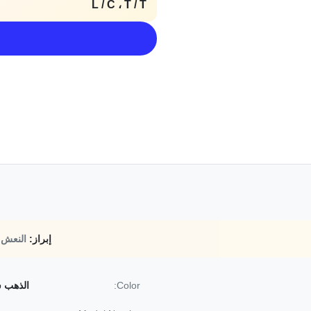
L / C ، T / T
إبراز:
النعش 
Color:
الذهب 