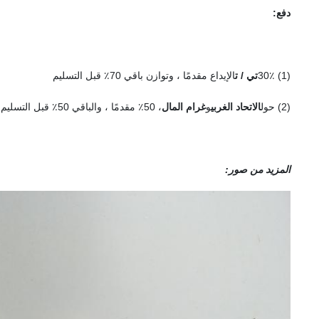
دفع:
(1) 30٪
تي / ت
الإيداع مقدمًا ، وتوازن باقي 70٪ قبل التسليم
(2) حول
الاتحاد الغربي
و
غرام المال
، 50٪ مقدمًا ، والباقي 50٪ قبل التسليم.
المزيد من صور: