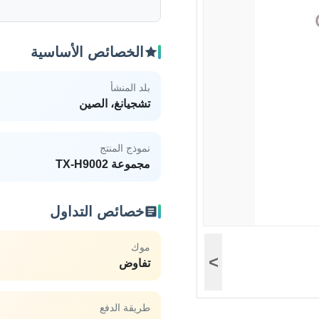
الخصائص الأساسية
بلد المنشأ
تشجيانغ، الصين
نموذج المنتج
مجموعة TX-H9002
خصائص التداول
موك
>
تفاوض
طريقة الدفع