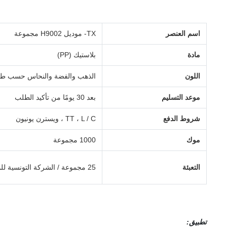
اسم العنصر
TX- موديل H9002 مجموعة
مادة
بلاستيك (PP)
اللون
الذهب والفضة والنحاس حسب طل
موعد التسليم
بعد 30 يومًا من تأكيد الطلب
شروط الدفع
TT ، L / C ، ويسترن يونيون
موك
1000 مجموعة
التعبئة
25 مجموعة / الشركة التونسية للملاحة
تطبيق
: