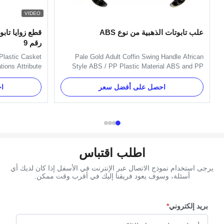
VIDEO
علب تابوتات الذهبية من نوع ABS
قطع زوايا تاب
رقم 9
Plastic Casket
Pale Gold Adult Coffin Swing Handle African
tions Attribute
Style ABS / PP Plastic Material ABS and PP
Corners Color
Plastic Material Coffin Handle with Pale Gold
ifferent market
Specification Six pcs plastc as a set, and the
احصل على أفضل سعر
ا
Zhejiang, China
material is PP recycle. Item Name H9009-P1
# Type Casket
Material Plastic (PP, ABS) Color Gold, silver,
ription High...
copper, as your order Delivery ...
اطلب اقتباس
يرجى استخدام نموذج الاتصال عبر الإنترنت في الأسفل إذا كان لديك أي
أسئلة، وسوف يعود فريقنا إليك في أقرب وقت ممكن.
بريد إلكتروني
*