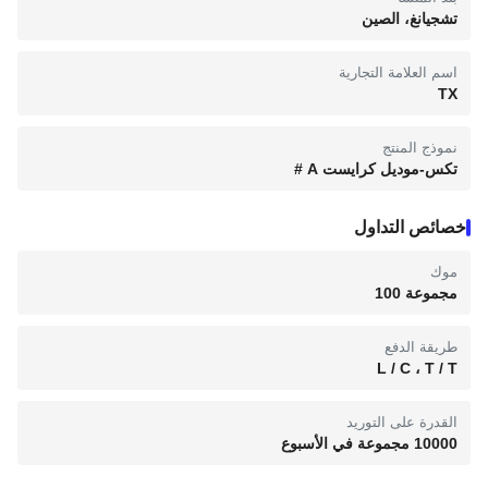
تشجيانغ، الصين
اسم العلامة التجارية
TX
نموذج المنتج
تكس-موديل كرايست A #
خصائص التداول
موك
مجموعة 100
طريقة الدفع
L / C ، T / T
القدرة على التوريد
10000 مجموعة في الأسبوع