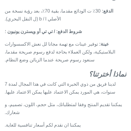
الدفع:
30٪ ت الودائع مقدما، بقية 70٪، بعد رؤية نسخة من
الأصلي b / l (ل النقل البحري).
شروط الدفع: / تي تي أو ويسترن يونيون
؛
عينة:
توفير عينات مع تهمة مجانا لل نعش الاكسسوارات
البلاستيكية، ولكن العملاء بحاجة لدفع رسوم صريحة مقدما،
سنعود رسوم صريحة عندما الزبائن وضع النظام.
لماذا أخترتنا؟
لدينا فريق من ذوي الخبرة التي كانت في هذا المجال لمدة 7
سنوات، هي المورد يمكن الاعتماد عليها يمكن الاعتماد عليها.
يمكننا تقديم المنتج وفقا لمتطلباتك، مثل حجم، اللون، تصميم، و
شعارك.
يمكننا ان نقدم لكم أسعار تنافسية للغاية.