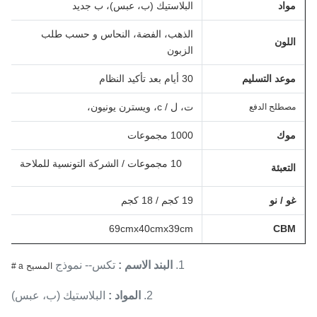
مواد
البلاستيك (ب، عبس)، ب جديد
الذهب، الفضة، النحاس و حسب طلب
اللون
الزبون
موعد التسليم
30 أيام بعد تأكيد النظام
ت، ل / c، ويسترن يونيون،
مصطلح الدفع
موك
1000 مجموعات
10 مجموعات / الشركة التونسية للملاحة
التعبئة
غو / نو
19 كجم / 18 كجم
69cmx40cmx39cm
CBM
1.
البند الاسم
:
تكس-- نموذج
المسيح
a #
2.
المواد
:
البلاستيك (ب، عبس)