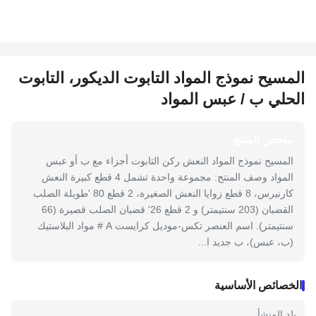
المسيح نموذج المواد التابوت الديكور، التابوت
الحلي ب / عبس المواد
ملخص المنتج
المسيح نموذج المواد النعش ركن التابوت أجزاء مع ب أو عبس
المواد وصف المنتج: مجموعة واحدة تشمل 4 قطع كبيرة النعش
كارنيرس، 8 قطع زوايا النعش الصغيرة، 2 قطع 80 'طويلة الصلب
القضبان (203 سنتيمتر) و 2 قطع 26' قضبان الصلب قصيرة (66
سنتيمتر). اسم العنصر تكس-موديل كرايست A # مواد البلاستيك
(ب، عبس)، ب جديد ا...
الخصائص الأساسية
بلد المنشأ