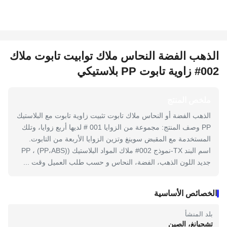
الذهب الفضة النحاس ملاك توابيت تابوت ملاك
002# زاوية تابوت PP بلاستيكي
ملخص المنتج
الذهب الفضة أو النحاس ملاك تابوت تثبيت زاوية تابوت مع البلاستيك
PP وصف المنتج: مجموعة من الزوايا 001 # لديها أربع زوايا، وتلك
المستخدمة مع المقبض سوينغ وتزين الزوايا الأربعة من التابوت.
اسم البند TX-نموذج 002# ملاك المواد البلاستيك ((PP،ABS) ، PP
جديد اللون الذهب، الفضة، النحاس و حسب طلب العميل وقت ...
الخصائص الأساسية
بلد المنشأ
تشجيانغ، الصين