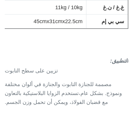
غ.غ / ن.غ
11kg / 10kg
سي بي إم
45cmx31cmx22.5cm
التطبيق
:
تزيين على سطح التابوت
مصممة للجنازة التابوت والجنازة في ألوان مختلفة
ونموذج. بشكل عام،تستخدم الزوايا البلاستيكية بالتعاون
مع قضبان الفولاذ، ويمكن أن تحمل وزن الجسم.