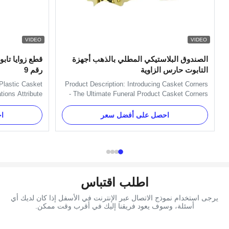
VIDEO
VIDEO
الصندوق البلاستيكي المطلي بالذهب أجهزة
قطع زوايا تاب
التابوت حارس الزاوية
رقم 9
Plastic Casket
Product Description: Introducing Casket Corners
tions Attribute
- The Ultimate Funeral Product Casket Corners
Corners Color
provide an easy and stylish way to decorate your
ifferent market
casket with a beautiful, timeless look. Our
احصل على أفضل سعر
ا
Zhejiang, China
product is perfect for any funeral home, large or
# Type Casket
small. Manufactured by a leading large funeral
ription High...
manufacturer, ...
اطلب اقتباس
يرجى استخدام نموذج الاتصال عبر الإنترنت في الأسفل إذا كان لديك أي
أسئلة، وسوف يعود فريقنا إليك في أقرب وقت ممكن.