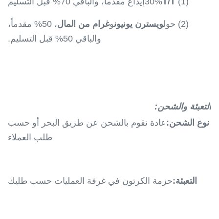
(1) 30%
T/T
إيداع مقدماً، والباقي 70% قبل التسليم
(2) حول
ويسترن يونيون
و
غرام من المال
، 50% مقدماً،
والباقي 50% قبل التسليم.
التعبئة والشحن:
نوع الشحن:
عادة نقوم بالشحن عن طريق البحر أو حسب
طلب العملاء
التعبئة:
حزمة الكرتون في غرفة العمليات حسب طلبك