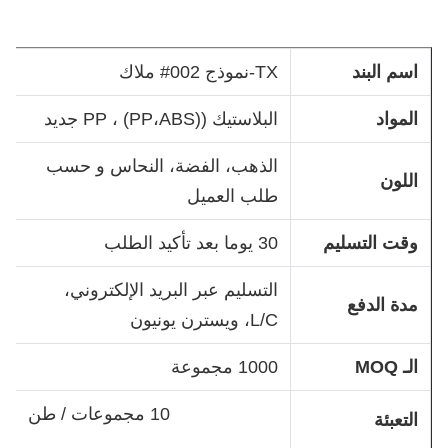
اسم البند
TX-نموذج 002# ملاك
المواد
البلاستيك ((PP،ABS) ، PP جديد
الذهب، الفضة، النحاس و حسب
اللون
طلب العميل
وقت التسليم
30 يوما بعد تأكيد الطلب
التسليم عبر البريد الإلكتروني،
مدة الدفع
L/C، ويسترن يونيون
الـ MOQ
1000 مجموعة
10 مجموعات / طن
التعبئة