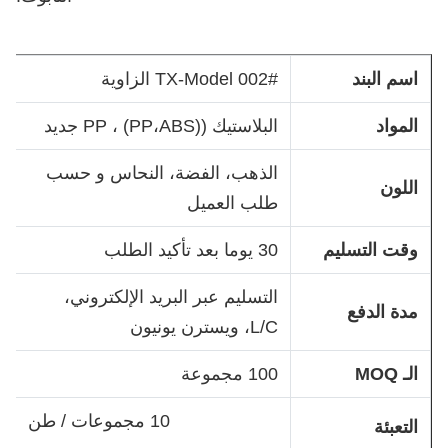
اسم البند
TX-Model 002# الزاوية
المواد
البلاستيك ((PP،ABS) ، PP جديد
الذهب، الفضة، النحاس و حسب
اللون
طلب العميل
وقت التسليم
30 يوما بعد تأكيد الطلب
التسليم عبر البريد الإلكتروني،
مدة الدفع
L/C، ويسترن يونيون
الـ MOQ
100 مجموعة
10 مجموعات / طن
التعبئة