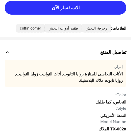
الاستفسار الآن
العلامات:
زخرفة النعش
طقم أدوات النعش
coffin corner
تفاصيل المنتج
إبراز:
الأثاث النحاسي للجنازة زوايا التابوت
,
أثاث التوابيت زوايا التوابيت
,
زوايا تابوت ملاك البلاستيك
Color:
النحاس، كما طلبك
Style:
النمط الأمريكي
Model Numbe:
TX-002# الملاك