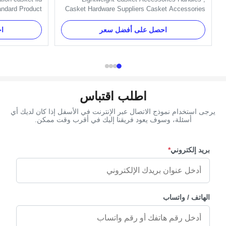
tandard Product
Casket Hardware Suppliers Casket Accessories
of the cross is
Handles Specification: One set of H9008 handle
 coffin lid for
set has four H9008 and two H9008-1 handles.
احصل على أفضل سعر
ا
us 2# Material
Item Name TX-Model H9008 Material Plastic
, copper and as
(PP) Color Gold, silver, copper, as your order
4.8×20.8 cm ...
Delivery Time 30 days after the ...
اطلب اقتباس
يرجى استخدام نموذج الاتصال عبر الإنترنت في الأسفل إذا كان لديك أي
أسئلة، وسوف يعود فريقنا إليك في أقرب وقت ممكن.
بريد إلكتروني
*
الهاتف / واتساب