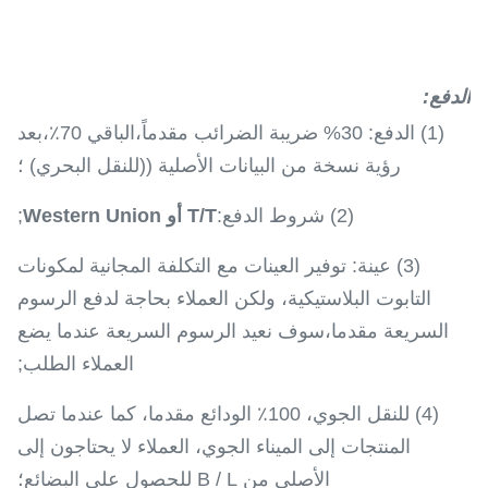
الدفع
:
(1) الدفع: 30% ضريبة الضرائب مقدماً،الباقي 70٪،بعد
رؤية نسخة من البيانات الأصلية ((للنقل البحري) ؛
(2) شروط الدفع:
T/T أو Western Union
;
(3) عينة: توفير العينات مع التكلفة المجانية لمكونات
التابوت البلاستيكية، ولكن العملاء بحاجة لدفع الرسوم
السريعة مقدما،سوف نعيد الرسوم السريعة عندما يضع
العملاء الطلب;
(4) للنقل الجوي، 100٪ الودائع مقدما، كما عندما تصل
المنتجات إلى الميناء الجوي، العملاء لا يحتاجون إلى
الأصلي من B / L للحصول على البضائع؛