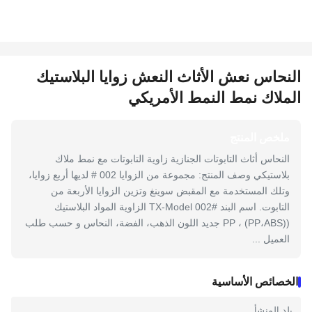
النحاس نعش الأثاث النعش زوايا البلاستيك
الملاك نمط النمط الأمريكي
ملخص المنتج
النحاس أثاث التابوتات الجنازية زاوية التابوتات مع نمط ملاك
بلاستيكي وصف المنتج: مجموعة من الزوايا 002 # لديها أربع زوايا،
وتلك المستخدمة مع المقبض سوينغ وتزين الزوايا الأربعة من
التابوت. اسم البند TX-Model 002# الزاوية المواد البلاستيك
((PP،ABS) ، PP جديد اللون الذهب، الفضة، النحاس و حسب طلب
العميل ...
الخصائص الأساسية
بلد المنشأ