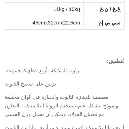
غ.غ / ن.غ
11kg / 10kg
سي بي إم
45cmx31cmx22.5cm
التطبيق
:
زاوية الملائكة، أربع قطع كمجموعة.
تزيين على سطح التابوت
مصممة للجنازة التابوت والجنازة في ألوان مختلفة
ونموذج. بشكل عام،تستخدم الزوايا البلاستيكية بالتعاون
مع قضبان الفولاذ، ويمكن أن تحمل وزن الجسم.
أربع زوايا بلاستيكية كبيرة مثبتة على أربع زوايا من التابوت