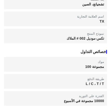
تشجيانغ، الصين
اسم العلامة التجارية
TX
نموذج المنتج
تكس-موديل 002 # الملاك
خصائص التداول
موك
مجموعة 100
طريقة الدفع
L / C ، T / T
القدرة على التوريد
10000 مجموعة في الأسبوع