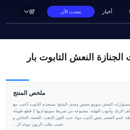
أخبار
نتحدث الآن
لجنازة النعش التابوت بار
ملخص المنتج
كسسوارات النعش سوينغ مقبض وصف المنتج: يستخدم التابوت أنابيب مع
سوينغ الألواح البلاستيكية، يتوقف الزنك وأنبوب النهاية. مجموعة من شريط سوينغ لديها 2 قطع طويلة
يرة أشرطة. اسم العنصر نعش أنابيب مواد حديد اللون الذهب، الفضة، النحاس و
حسب طلب الزبون موعد ال...