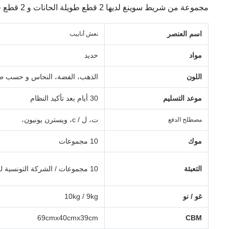
مجموعة من شريط سوينغ لديها 2 قطع طويلة الحانات و 2 قطع قصيرة أشرطة.
اسم العنصر
نعش أنابيب
مواد
حديد
اللون
الذهب، الفضة، النحاس و حسب ط
موعد التسليم
30 أيام بعد تأكيد النظام
ت، ل / c، ويسترن يونيون،
مصطلح الدفع
موك
10 مجموعات
التعبئة
10 مجموعات / الشركة التونسية للملاحة
غو / نو
10kg / 9kg
69cmx40cmx39cm
CBM