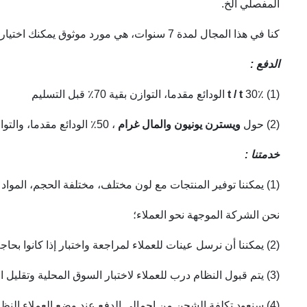
المفصلي الخ.
كنا في هذا المجال لمدة 7 سنوات، هي مورد موثوق يمكنك اختيار. لدينا مصنع يمكن أيضا جعل المنتجات وفقا لعملائنا عينات
الدفع
:
(1) 30٪
t / t
الودائع مقدما، التوازن بقية 70٪ قبل التسليم
(2) حول
ويسترن يونيون
والمال غرام
، 50٪ الودائع مقدما، والتوازن بقية 50٪ قبل التسليم.
خدمتنا
:
(1) يمكننا توفير المنتجات مع لون مختلف، مختلفة الحجم، المواد البلاستيكية المختلفة، التعبئة والتغليف المختلفة حسب طلب الزبون و متطلبات السوق.
نحن الشركة الموجهة نحو العملاء؛
(2) يمكننا أن نرسل عينات للعملاء لمراجعة واختبار إذا كانوا بحاجة إلى ذلك؛
(3) يتم قبول النظام درب للعملاء لاختبار السوق المحلية وتقليل المخاطر؛
(4) سنعود تكلفة الشحن من إجمالي الدفع عند وضع العملاء النظام.