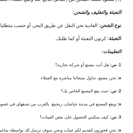
التعبئة والتغليف والشحن:
نوع الشحن:
العادية نحن النقل عن طريق البحر، أو حسب متطلبات
التعبئة:
كرتون التعبئة أو كما طلبك.
التعليمات:
1. س:
هل أنت مصنع أو شركة تجارية؟
a:
نحن مصنع، تداول منتجاتنا مباشرة مع العملاء.
2. س:
حيث يقع المصنع الخاص بك؟
a:
ويقع المصنع في مدينة جياشان، زيجينغ.
بالقرب من شنغهاي في غضون 30 دقيقة ش
3. س:
كيف يمكنني الحصول على بعض العينات؟
a:
نحن فخورون لتقديم لكم عينات ونحن سوف نرسل لك بواسطة ساعي