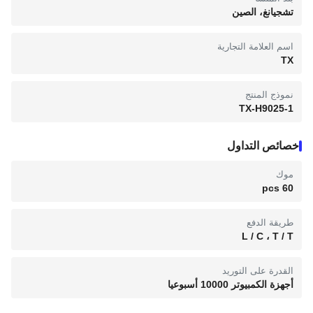
تشجيانغ، الصين
اسم العلامة التجارية
TX
نموذج المنتج
TX-H9025-1
خصائص التداول
موك
60 pcs
طريقة الدفع
L / C ، T / T
القدرة على التوريد
أجهزة الكمبيوتر 10000 أسبوعيا