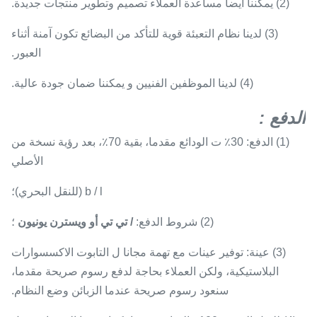
(2) يمكننا أيضا مساعدة العملاء تصميم وتطوير منتجات جديدة.
(3) لدينا نظام التعبئة قوية للتأكد من البضائع تكون آمنة أثناء
العبور.
(4) لدينا الموظفين الفنيين و يمكننا ضمان جودة عالية.
الدفع
:
(1) الدفع: 30٪ ت الودائع مقدما، بقية 70٪، بعد رؤية نسخة من
الأصلي
b / l (للنقل البحري)؛
(2) شروط الدفع:
/ تي تي أو ويسترن يونيون
؛
(3) عينة: توفير عينات مع تهمة مجانا ل التابوت الاكسسوارات
البلاستيكية، ولكن العملاء بحاجة لدفع رسوم صريحة مقدما،
سنعود رسوم صريحة عندما الزبائن وضع النظام.