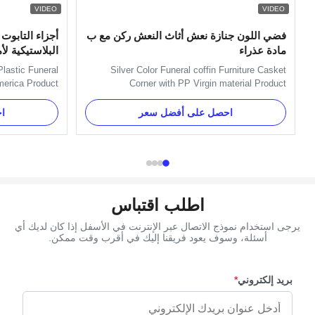
VIDEO
VIDEO
فضي اللون جنازة نعش أثاث النعش ركن مع ب
أجزاء التابوت 
مادة عذراء
البلاستيكية لأ
Plastic Funeral
Silver Color Funeral coffin Furniture Casket
merica Product
Corner with PP Virgin material Product
r, Copper Model
Description: One set include 4pcs big casket
lace of Origin
carners, 8 pcs small casket corners, 2pcs 80'
احصل على أفضل سعر
ا
e T/T, Western
long steel bars (203cm) and 2pcs 26' short steel
erica Material
bars (66cm). Item Name TX-Model 3# Material
andard Style ...
PP Reycle, ABS Color Gold, ...
اطلب اقتباس
يرجى استخدام نموذج الاتصال عبر الإنترنت في الأسفل إذا كان لديك أي
أسئلة، وسوف يعود فريقنا إليك في أقرب وقت ممكن.
بريد إلكتروني
*