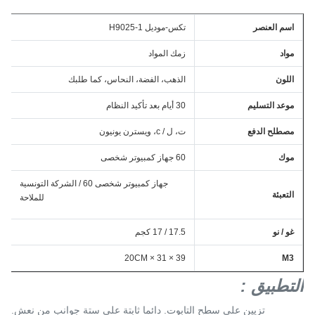
اسم العنصر
تكس-موديل H9025-1
مواد
زمك المواد
اللون
الذهب، الفضة، النحاس، كما طلبك
موعد التسليم
30 أيام بعد تأكيد النظام
مصطلح الدفع
ت، ل / c، ويسترن يونيون
موك
60 جهاز كمبيوتر شخصى
جهاز كمبيوتر شخصى 60 / الشركة التونسية
التعبئة
للملاحة
غو / نو
17.5 / 17 كجم
39 × 31 × 20CM
M3
التطبيق
:
تزيين على سطح التابوت.
دائما ثابتة على ستة جوانب من نعش.