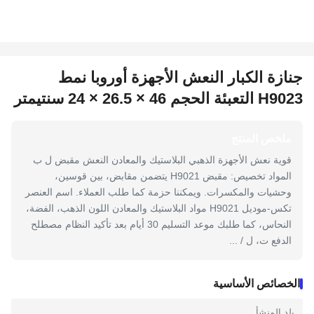
جنازة الكبار النعش الأجهزة أوروبا نمط
H9023 التعبئة الحجم 46 × 26.5 × 24 سنتيمتر
ملخص المنتج
قوية نعش الأجهزة الذهبي البلاستيك والمعادن النعش مقبض ل ب
المواد تخصيص: مقبض H9021 يتضمن مقابض، بين قوسين،
وحشيات والمكسرات. ويمكننا حزمة كما طلب العملاء. اسم العنصر
تكس-موديل H9021 مواد البلاستيك والمعادن اللون الذهب، الفضة،
النحاس، كما طلبك موعد التسليم 30 أيام بعد تأكيد النظام مصطلح
الدفع ت، ل / ...
الخصائص الأساسية
بلد المنشأ