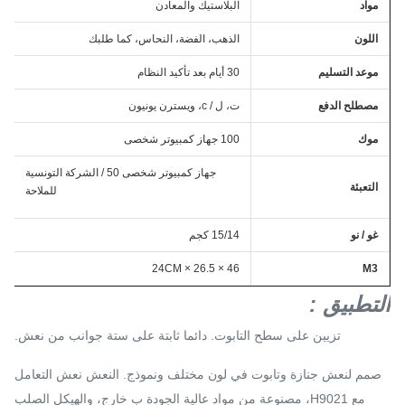
مواد
البلاستيك والمعادن
اللون
الذهب، الفضة، النحاس، كما طلبك
موعد التسليم
30 أيام بعد تأكيد النظام
مصطلح الدفع
ت، ل / c، ويسترن يونيون
موك
100 جهاز كمبيوتر شخصى
جهاز كمبيوتر شخصى 50 / الشركة التونسية
التعبئة
للملاحة
غو / نو
15/14 كجم
46 × 26.5 × 24CM
M3
التطبيق
:
تزيين على سطح التابوت.
دائما ثابتة على ستة جوانب من نعش.
صمم لنعش جنازة وتابوت في لون مختلف ونموذج.
النعش نعش التعامل
مع H9021، مصنوعة من مواد عالية الجودة ب خارج، والهيكل الصلب