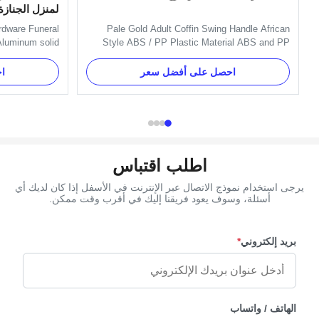
لمنزل الجنازة
rdware Funeral
Pale Gold Adult Coffin Swing Handle African
Aluminum solid
Style ABS / PP Plastic Material ABS and PP
le with Luxury
Plastic Material Coffin Handle with Pale Gold
orate the short
Specification Six pcs plastc as a set, and the
احصل على أفضل سعر
ا
ys include 4pcs
material is PP recycle. Item Name H9009-P1
ize handles. .
Material Plastic (PP, ABS) Color Gold, silver,
 as Clients' ...
copper, as your order Delivery ...
اطلب اقتباس
يرجى استخدام نموذج الاتصال عبر الإنترنت في الأسفل إذا كان لديك أي
أسئلة، وسوف يعود فريقنا إليك في أقرب وقت ممكن.
بريد إلكتروني
*
الهاتف / واتساب