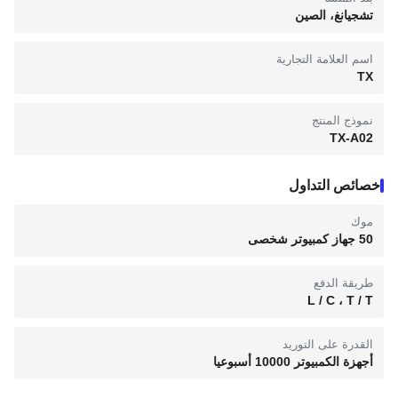
تشجيانغ، الصين
اسم العلامة التجارية
TX
نموذج المنتج
TX-A02
خصائص التداول
موك
50 جهاز كمبيوتر شخصى
طريقة الدفع
L / C ، T / T
القدرة على التوريد
أجهزة الكمبيوتر 10000 أسبوعيا