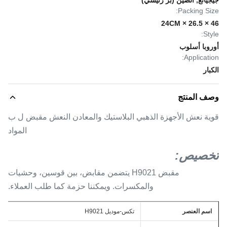
جيجيانغ, الصين (برّ رئيسيّ)
Packing Size:
46 × 26.5 × 24CM
Style:
أوروبا أسلوب
Application:
الكبار
وصف المنتج
قوية نعش الأجهزة الذهبي البلاستيك والمعادن النعش مقبض ل ب
المواد
تخصيص:
مقبض H9021 يتضمن مقابض، بين قوسين، وحشيات
والمكسرات. ويمكننا حزمة كما طلب العملاء.
اسم العنصر
تكس-موديل H9021