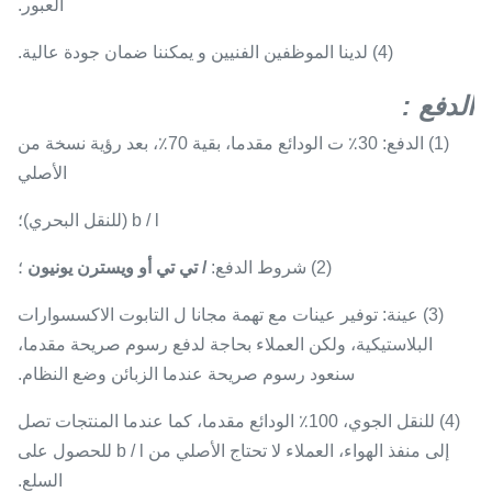
العبور.
(4) لدينا الموظفين الفنيين و يمكننا ضمان جودة عالية.
الدفع
:
(1) الدفع: 30٪ ت الودائع مقدما، بقية 70٪، بعد رؤية نسخة من
الأصلي
b / l (للنقل البحري)؛
(2) شروط الدفع:
/ تي تي أو ويسترن يونيون
؛
(3) عينة: توفير عينات مع تهمة مجانا ل التابوت الاكسسوارات
البلاستيكية، ولكن العملاء بحاجة لدفع رسوم صريحة مقدما،
سنعود رسوم صريحة عندما الزبائن وضع النظام.
(4) للنقل الجوي، 100٪ الودائع مقدما، كما عندما المنتجات تصل
إلى منفذ الهواء، العملاء لا تحتاج الأصلي من b / l للحصول على
السلع.